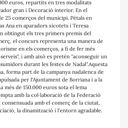
900 euros, repartits en tres modalitats
ador gran i Decoració interior. En el
de 25 comerços del municipi. Pètals en
as Ana en aparadors xicotets i Teresa
n obtingut els tres primers premis del
merç, el concurs representa una manera de
dorisme en els comerços, a fi de fer més
i serveis", i amb això es pretén "aconseguir un
umidors durant les festes de Nadal".Aquesta
ina, forma part de la campanya nadalenca de
pulsada per l'Ajuntament de Borriana i a la
na més de 150.000 euros sota el lema
ompta amb la col·laboració de la Federació
t consensuada amb el comerç de la ciutat,
ació, la dinamització i l'entorn agradable.