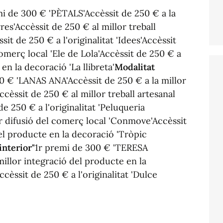
mi de 300 € 'PÈTALS'Accèssit de 250 € a la
res'Accèssit de 250 € al millor treball
it de 250 € a l'originalitat 'Idees'Accèssit
comerç local 'Ele de Lola'Accèssit de 250 € a
en la decoració 'La llibreta'
Modalitat
0 € 'LANAS ANA'Accèssit de 250 € a la millor
cèssit de 250 € al millor treball artesanal
de 250 € a l'originalitat 'Peluqueria
or difusió del comerç local 'Conmove'Accèssit
del producte en la decoració 'Tròpic
interior"
1r premi de 300 € 'TERESA
illor integració del producte en la
cèssit de 250 € a l'originalitat 'Dulce