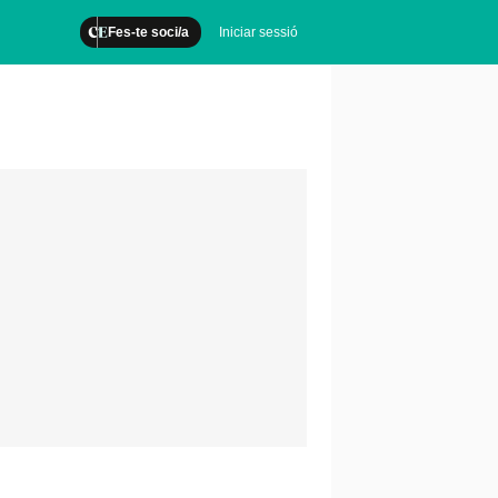
Fes-te soci/a
Iniciar sessió