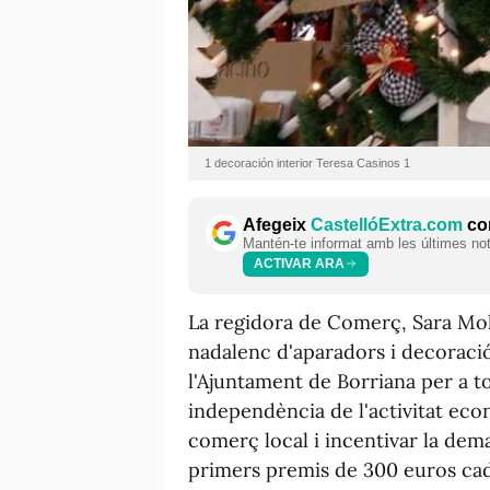
1 decoración interior Teresa Casinos 1
Afegeix
CastellóExtra.com
com
Mantén-te informat amb les últimes notí
ACTIVAR ARA
La regidora de Comerç, Sara Moli
nadalenc d'aparadors i decoració
l'Ajuntament de Borriana per a t
independència de l'activitat eco
comerç local i incentivar la de
primers premis de 300 euros cad