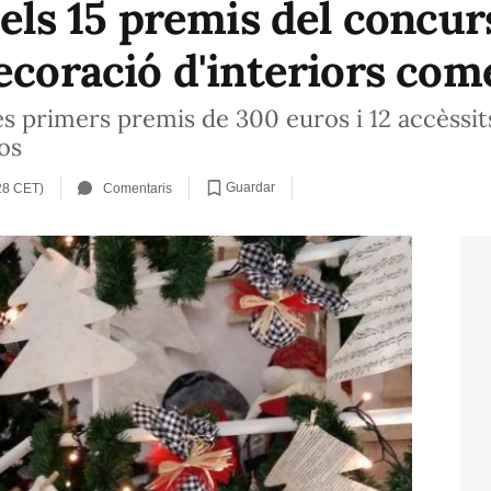
 els 15 premis del concu
ecoració d'interiors com
es primers premis de 300 euros i 12 accèssit
os
Guardar
28 CET)
Comentaris