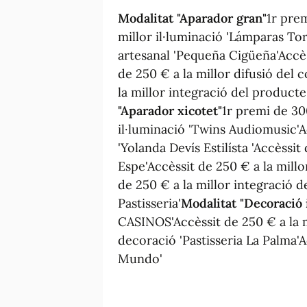
Modalitat "Aparador gran"
1r pre
millor il·luminació 'Lámparas Tor
artesanal 'Pequeña Cigüeña'Accèss
de 250 € a la millor difusió del 
la millor integració del producte 
"Aparador xicotet"
1r premi de 30
il·luminació 'Twins Audiomusic'Ac
'Yolanda Devís Estilísta 'Accèssit 
Espe'Accèssit de 250 € a la mill
de 250 € a la millor integració 
Pastisseria'
Modalitat "Decoració 
CASINOS'Accèssit de 250 € a la m
decoració 'Pastisseria La Palma'Ac
Mundo'