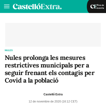
Fes-te
soci/a
Fes-te soci/a
Iniciar sessió
VA
ES
NULES
Nules prolonga les mesures
restrictives municipals per a
seguir frenant els contagis per
Covid a la població
Castelló Extra
12 de novembre de 2020 (16:12 CET)