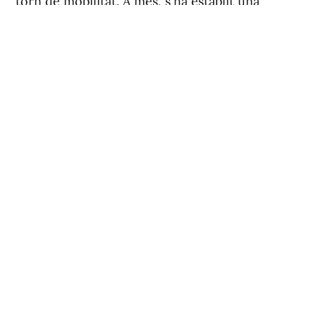
torn de mobilitat. A més, s'ha establit una
reserva del 30 % de les places del torn lliure
per a dones.