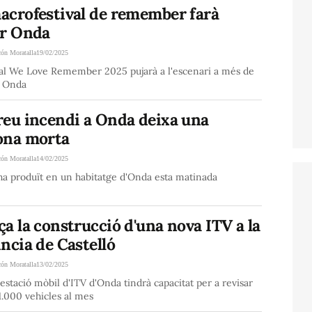
acrofestival de remember farà
ar Onda
cón Moratalla
19/02/2025
ival We Love Remember 2025 pujarà a l'escenari a més de
a Onda
reu incendi a Onda deixa una
ona morta
cón Moratalla
14/02/2025
'ha produït en un habitatge d'Onda esta matinada
a la construcció d'una nova ITV a la
ncia de Castelló
cón Moratalla
13/02/2025
estació mòbil d'ITV d'Onda tindrà capacitat per a revisar
.000 vehicles al mes