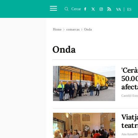
Cercar
VA
ES
Home
comarcas
Onda
Onda
'Cerà
50.00
afec
Castelló Extr
Viatj
teatr
Ana Aznar
09