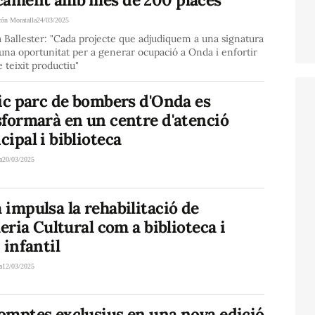
cón Moratalla
24/03/2025
Ballester: "Cada projecte que adjudiquem a una signatura
 una oportunitat per a generar ocupació a Onda i enfortir
e teixit productiu"
ic parc de bombers d'Onda es
sformarà en un centre d'atenció
ipal i biblioteca
a
20/03/2025
impulsa la rehabilitació de
ueria Cultural com a biblioteca i
 infantil
a
12/03/2025
omptes exclusius en una nova edició