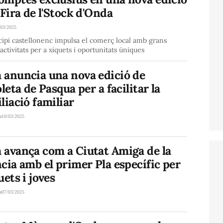
 Fira de l'Stock d'Onda
/03/2025
ipi castellonenc impulsa el comerç local amb grans
 activitats per a xiquets i oportunitats úniques
 anuncia una nova edició de
oleta de Pasqua per a facilitar la
liació familiar
a
10/03/2025
 avança com a Ciutat Amiga de la
cia amb el primer Pla específic per
uets i joves
a
07/03/2025