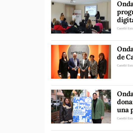
Onda 
prog
digit
Castelló Extr
Onda 
de Ca
Castelló Extr
Onda 
donar
una p
Castelló Extr