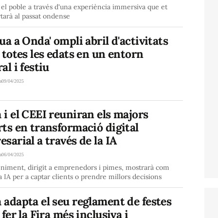
el poble a través d'una experiència immersiva que et
tarà al passat ondense
ua a Onda' ompli abril d'activitats
 totes les edats en un entorn
al i festiu
a
09/04/2025
i el CEEI reuniran els majors
ts en transformació digital
sarial a través de la IA
a
06/04/2025
eniment, dirigit a emprenedors i pimes, mostrarà com
la IA per a captar clients o prendre millors decisions
adapta el seu reglament de festes
 fer la Fira més inclusiva i