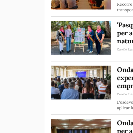
Recorre 
transpor
'Pasq
per a
natur
Castelló Extr
Onda 
exper
empre
Castelló Extr
L'esdev
aplicar 
Onda 
per a