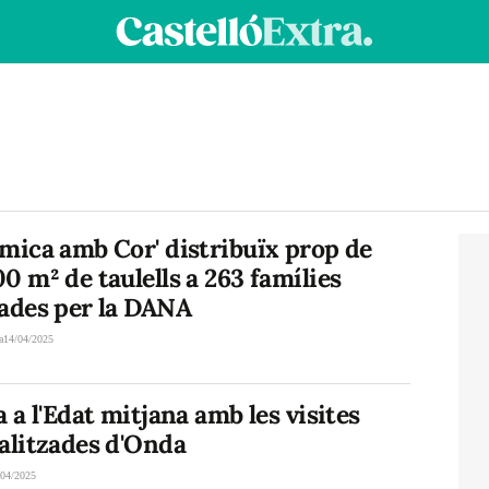
mica amb Cor' distribuïx prop de
0 m² de taulells a 263 famílies
tades per la DANA
a
14/04/2025
a a l'Edat mitjana amb les visites
alitzades d'Onda
/04/2025