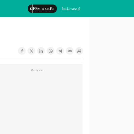
Fes-te soci/a
Iniciar sessió