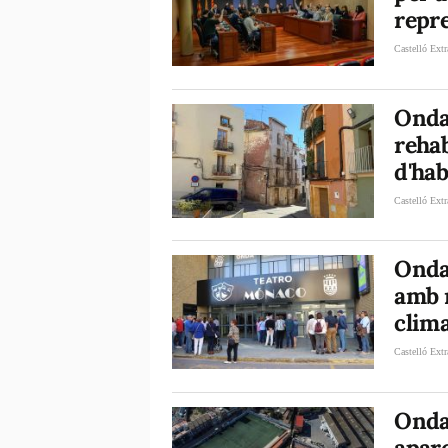
repr
Castelló Extr
Onda
rehab
d'ha
Castelló Extr
Onda 
amb n
clima
Castelló Extr
Onda
apar