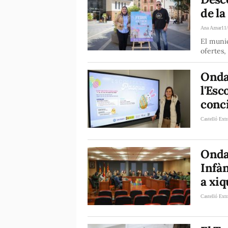
de la
Ana Aznar
11
El munic
ofertes,
Onda
l'Esc
conci
Castelló Extr
Onda
Infàn
a xiq
Castelló Extr