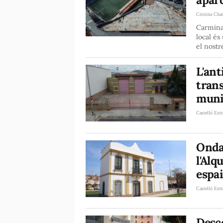
Cristina Cha
Carmina 
local és
el nostr
L'ant
tran
munic
Castelló Extr
Onda 
l'Alq
espai
Castelló Extr
Desc