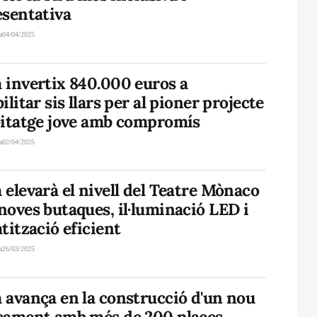
esentativa
a
04/04/2025
 invertix 840.000 euros a
ilitar sis llars per al pioner projecte
bitatge jove amb compromís
a
02/04/2025
elevarà el nivell del Teatre Mònaco
oves butaques, il·luminació LED i
tització eficient
a
26/03/2025
 avança en la construcció d'un nou
cament amb més de 200 places