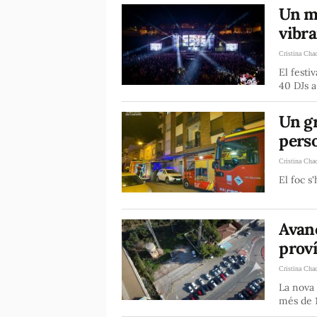
Un m
vibr
Cristina Cha
El fest
40 DJs 
Un g
pers
Cristina Cha
El foc s
Avanç
proví
Cristina Cha
La nova 
més de 1