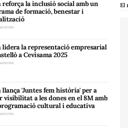
reforça la inclusió social amb un
El 
rama de formació, benestar i
alització
a
25/02/2025
lidera la representació empresarial
stelló a Cevisama 2025
a
24/02/2025
llança 'Juntes fem història' per a
 visibilitat a les dones en el 8M amb
rogramació cultural i educativa
a
20/02/2025