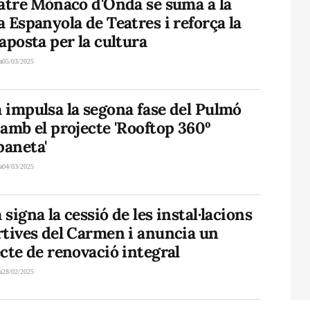
eatre Mònaco d'Onda se suma a la
 Espanyola de Teatres i reforça la
aposta per la cultura
a
05/03/2025
 impulsa la segona fase del Pulmó
amb el projecte 'Rooftop 360º
aneta'
a
04/03/2025
signa la cessió de les instal·lacions
rtives del Carmen i anuncia un
cte de renovació integral
a
28/02/2025