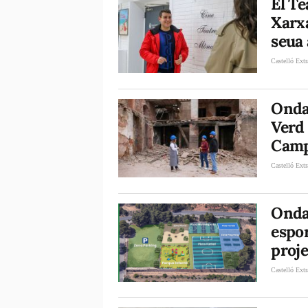
El T
Xarxa
seua 
Castelló Extr
Onda
Verd 
Camp
Castelló Extr
Onda 
espo
proje
Castelló Extr