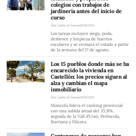
colegios con trabajos de
jardinería antes del inicio de
curso
Álex Ladrón de Guevara
29/06/2026
Las tareas incluyen siega, poda,
desbroce y limpieza de huertos
escolares y se revisará el estado a partir
de la semana del 17 de agosto.
Los 15 pueblos donde más se ha
encarecido la vivienda en
Castellón: los precios siguen al
alza y cambian el mapa
inmobiliario
Álex Ladrón de Guevara
29/06/2026
Moncofa lidera el ranking provincial
con una subida anual del 35,8%,
seguida de la Vall d’Uixó, Peñíscola,
Burriana y l’Alcora.
Centenares de personas han