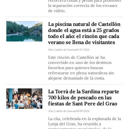
recorrerá collas y peñas para promover
la separación correcta de los envases
de vidrio.
La piscina natural de Castellón
donde el agua está a 25 grados
todo el año: el rincón que cada
verano se llena de visitantes
Álex Ladrón de Guevara
01/07/2026
Este rincón de Castellón se ha
convertido en uno de los destinos
favoritos para quienes buscan
refrescarse en plena naturaleza sin
alejarse demasiado de la costa.
La Torrà de la Sardina reparte
700 kilos de pescado en las
fiestas de Sant Pere del Grao
Álex Ladrón de Guevara
30/06/2026
La cita, celebrada en la explanada de la
Lonja del Grao, ha reunido a