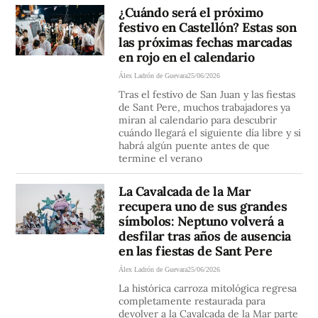
¿Cuándo será el próximo
festivo en Castellón? Estas son
las próximas fechas marcadas
en rojo en el calendario
Álex Ladrón de Guevara
25/06/2026
Tras el festivo de San Juan y las fiestas
de Sant Pere, muchos trabajadores ya
miran al calendario para descubrir
cuándo llegará el siguiente día libre y si
habrá algún puente antes de que
termine el verano
La Cavalcada de la Mar
recupera uno de sus grandes
símbolos: Neptuno volverá a
desfilar tras años de ausencia
en las fiestas de Sant Pere
Álex Ladrón de Guevara
25/06/2026
La histórica carroza mitológica regresa
completamente restaurada para
devolver a la Cavalcada de la Mar parte