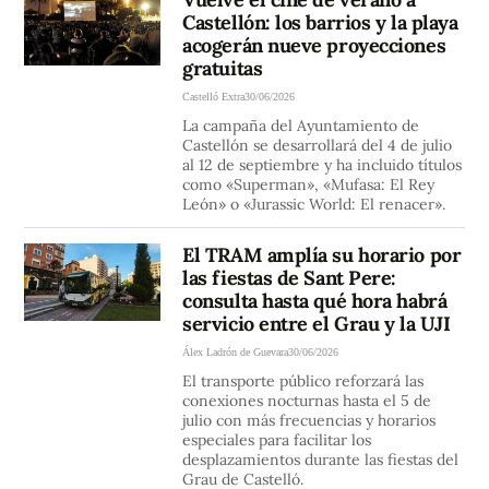
Castellón: los barrios y la playa
acogerán nueve proyecciones
gratuitas
Castelló Extra
30/06/2026
La campaña del Ayuntamiento de
Castellón se desarrollará del 4 de julio
al 12 de septiembre y ha incluido títulos
como «Superman», «Mufasa: El Rey
León» o «Jurassic World: El renacer».
El TRAM amplía su horario por
las fiestas de Sant Pere:
consulta hasta qué hora habrá
servicio entre el Grau y la UJI
Álex Ladrón de Guevara
30/06/2026
El transporte público reforzará las
conexiones nocturnas hasta el 5 de
julio con más frecuencias y horarios
especiales para facilitar los
desplazamientos durante las fiestas del
Grau de Castelló.