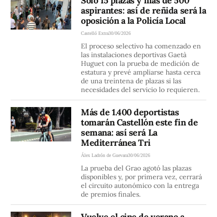
Solo 15 plazas y más de 500
aspirantes: así de reñida será la
oposición a la Policía Local
Castelló Extra
30/06/2026
El proceso selectivo ha comenzado en
las instalaciones deportivas Gaetà
Huguet con la prueba de medición de
estatura y prevé ampliarse hasta cerca
de una treintena de plazas si las
necesidades del servicio lo requieren.
Más de 1.400 deportistas
tomarán Castellón este fin de
semana: así será La
Mediterránea Tri
Álex Ladrón de Guevara
30/06/2026
La prueba del Grao agotó las plazas
disponibles y, por primera vez, cerrará
el circuito autonómico con la entrega
de premios finales.
Vuelve el cine de verano a