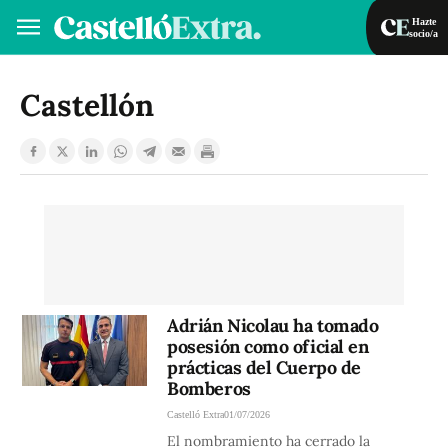
Hazte
socio/a
Hazte socio/a
Iniciar sesión
Castellón
VA
ES
Adrián Nicolau ha tomado
posesión como oficial en
prácticas del Cuerpo de
Bomberos
Castelló Extra
01/07/2026
El nombramiento ha cerrado la