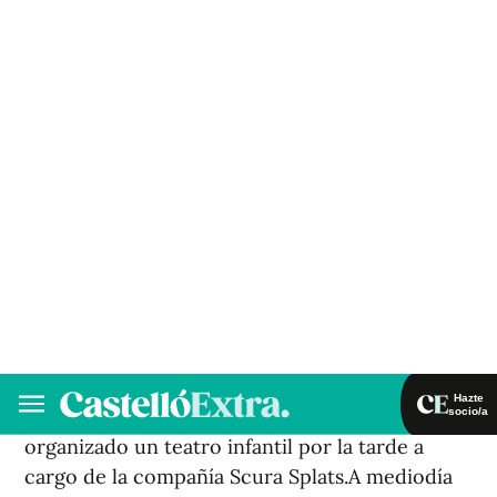
Los más pequeños han sido hoy los
protagonistas del lunes de Fira, festivo local, y
han disfrutado del animado y colorido pasacalle
infantil que ha contado con la participación de
los colegios, la Banda Joven de la Unión Musical
Santa Cecilia y diferentes asociaciones. Los
niños y niñas han recorrido las calles de la
ciudad hasta llegar a la plaza España, donde han
recogido los obsequios patrocinados por la Caja
Rural Nuestra Señora de la Esperanza y se han
divertido con el taller de circo organizado por
el Ayuntamiento, enmarcado en el XIX Festival
de Teatro y Animación Infantil, que también ha
organizado un teatro infantil por la tarde a
cargo de la compañía Scura Splats.A mediodía