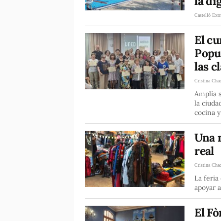
la di
Castelló Extr
El cu
Popul
las c
Cristina Cha
Amplía s
la ciuda
cocina y
Una n
real
Cristina Cha
La feria
apoyar a
El Fò