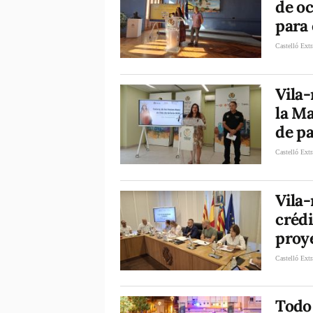
de o
para 
Castelló Extr
Vila-
la Ma
de pa
Castelló Extr
Vila-
crédi
proy
Castelló Extr
Todo 