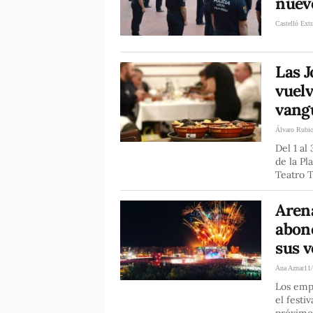
nuevo
Castelló Extr
Las 
vuelv
vang
Álvaro Rubi
Del 1 al
de la Pl
Teatro 
Arena
abon
sus 
Ana Aznar
11
Los emp
el festi
próximo