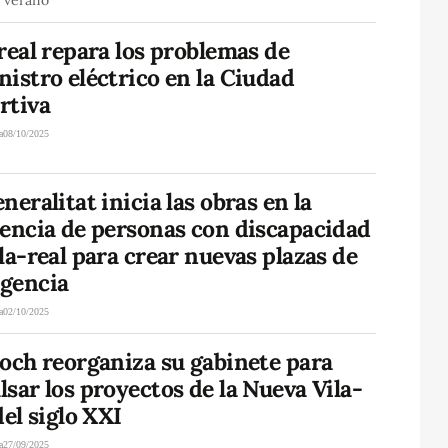
real repara los problemas de
istro eléctrico en la Ciudad
rtiva
a
08/10/2025
neralitat inicia las obras en la
dencia de personas con discapacidad
la-real para crear nuevas plazas de
gencia
a
02/10/2025
och reorganiza su gabinete para
sar los proyectos de la Nueva Vila-
del siglo XXI
a
27/09/2025