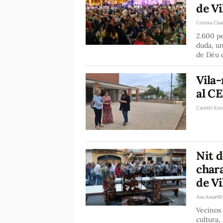
de Vi
Cristina Cha
2.600 pe
duda, un
de Déu 
Vila-
al CE
Castelló Extr
Nit d
char
de Vi
Ana Aznar
08
Vecinos 
cultura,