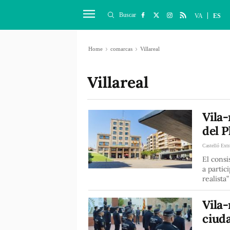
Buscar
VA
ES
Home
comarcas
Villareal
Villareal
Vila-
del P
Castelló Extr
El consi
a partic
realista”
Vila-
ciuda