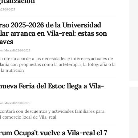
gitalización
a
23/09/2025
rso 2025-2026 de la Universidad
ar arranca en Vila-real: estas son
laves
cón Moratalla
22/09/2025
u oferta acorde a las necesidades e intereses actuales de
danía con propuestas como la arteterapia, la fotografía o la
 la nutrición
ueva Feria del Estoc llega a Vila-
cón Moratalla
18/09/2025
 contará con descuentos y actividades familiares para
l comercio local de Vila-real
rum Ocupa’t vuelve a Vila-real el 7