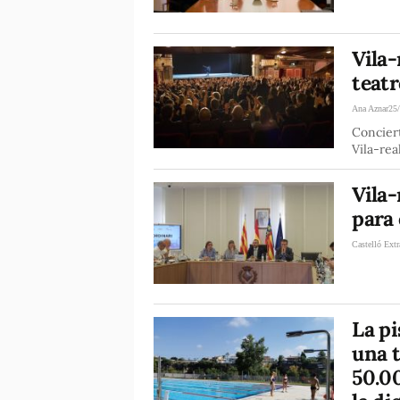
Vila-
teatr
Ana Aznar
25
Conciert
Vila-rea
Vila-
para 
Castelló Extr
La pi
una 
50.00