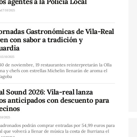
s agentes a la Policía Local
a
17/10/2025
Jornadas Gastronómicas de Vila-Real
en con sabor a tradición y
uardia
o
15/10/2025
 30 de noviembre, 19 restaurantes reinterpretarán la Olla
ana y chefs con estrellas Michelin llenarán de aroma el
Tagoba
l Sound 2026: Vila-real lanza
os anticipados con descuento para
vecinos
/10/2025
adronados podrán comprar entradas por 54,99 euros para
val que volverá a llenar de música la costa de Burriana el
 verano