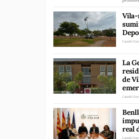
Vila-
sumin
Depo
Castelló Extr
La Ge
resi
de Vi
emer
Castelló Extr
Benll
impul
real 
Castelló Extr