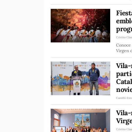
Fiest
embl
prog
Cristina Cha
Conoce l
Virgen d
Vila-
parti
Catal
novi
Castelló Extr
Vila-
Virg
Cristina Cha