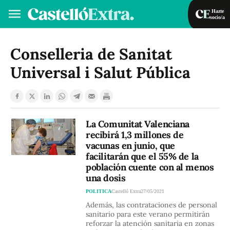
Hazte
socio/a
Hazte socio/a
Iniciar sesión
Conselleria de Sanitat
Universal i Salut Pública
VA
ES
La Comunitat Valenciana
recibirá 1,3 millones de
vacunas en junio, que
facilitarán que el 55% de la
población cuente con al menos
una dosis
POLITICA
Castelló Extra
27/05/2021
Además, las contrataciones de personal
sanitario para este verano permitirán
reforzar la atención sanitaria en zonas