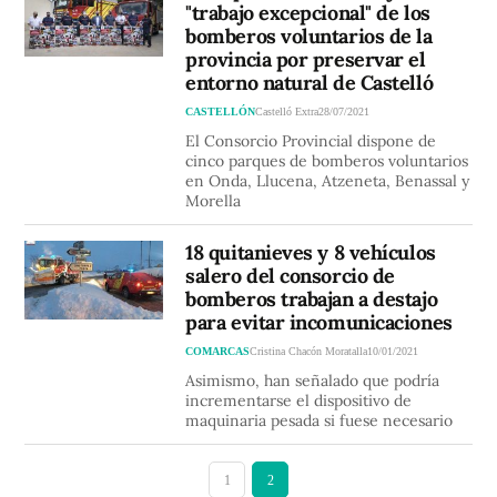
"trabajo excepcional" de los
bomberos voluntarios de la
provincia por preservar el
entorno natural de Castelló
CASTELLÓN
Castelló Extra
28/07/2021
El Consorcio Provincial dispone de
cinco parques de bomberos voluntarios
en Onda, Llucena, Atzeneta, Benassal y
Morella
18 quitanieves y 8 vehículos
salero del consorcio de
bomberos trabajan a destajo
para evitar incomunicaciones
COMARCAS
Cristina Chacón Moratalla
10/01/2021
Asimismo, han señalado que podría
incrementarse el dispositivo de
maquinaria pesada si fuese necesario
1
2