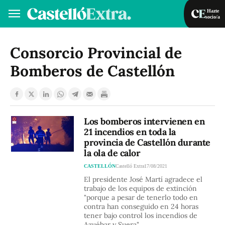
Hazte
socio/a
Hazte socio/a
Iniciar sesión
Consorcio Provincial de
Bomberos de Castellón
VA
ES
Los bomberos intervienen en
21 incendios en toda la
provincia de Castellón durante
la ola de calor
CASTELLÓN
Castelló Extra
17/08/2021
El presidente José Martí agradece el
trabajo de los equipos de extinción
"porque a pesar de tenerlo todo en
contra han conseguido en 24 horas
tener bajo control los incendios de
Azuébar y Suera"