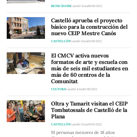
BENICÀSSIM
Castelló Extra
06/06/2022
Castelló aprueba el proyecto
básico para la construcción del
nuevo CEIP Mestre Canós
CASTELLÓN
Castelló Extra
02/06/2022
El CMCV activa nuevos
formatos de arte y escuela con
más de seis mil estudiantes en
más de 60 centros de la
Comunitat
CULTURA
Castelló Extra
01/06/2022
Oltra y Tamarit visitan el CEIP
Tombatossals de Castelló de la
Plana
CASTELLÓN
Castelló Extra
30/05/2022
91 personas menores de 18 años