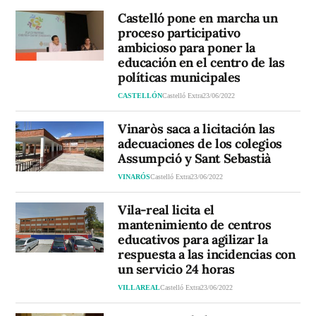
Castelló pone en marcha un
proceso participativo
ambicioso para poner la
educación en el centro de las
políticas municipales
CASTELLÓN
Castelló Extra
23/06/2022
Vinaròs saca a licitación las
adecuaciones de los colegios
Assumpció y Sant Sebastià
VINARÓS
Castelló Extra
23/06/2022
Vila-real licita el
mantenimiento de centros
educativos para agilizar la
respuesta a las incidencias con
un servicio 24 horas
VILLAREAL
Castelló Extra
23/06/2022