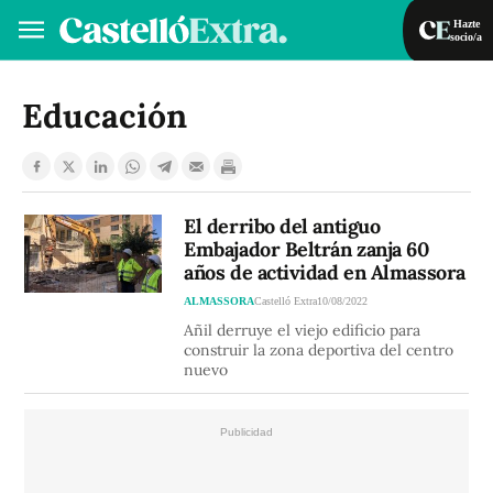
Hazte
socio/a
Hazte socio/a
Iniciar sesión
Educación
VA
ES
El derribo del antiguo
Embajador Beltrán zanja 60
años de actividad en Almassora
ALMASSORA
Castelló Extra
10/08/2022
Añil derruye el viejo edificio para
construir la zona deportiva del centro
nuevo