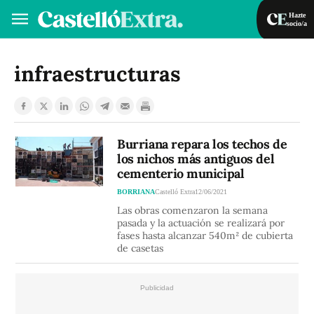
Hazte
socio/a
Hazte socio/a
Iniciar sesión
infraestructuras
VA
ES
Burriana repara los techos de
los nichos más antiguos del
cementerio municipal
BORRIANA
Castelló Extra
12/06/2021
Las obras comenzaron la semana
pasada y la actuación se realizará por
fases hasta alcanzar 540m² de cubierta
de casetas