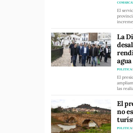
COMARCA
El servi
provinci
increme
La Di
desal
rendi
agua
POLITICA
El presi
ampliame
las real
El pr
no es
turís
POLITICA