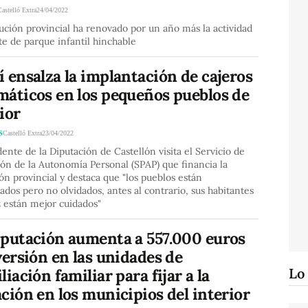
Castelló Extra
24/04/2022
tución provincial ha renovado por un año más la actividad
te de parque infantil hinchable
 ensalza la implantación de cajeros
máticos en los pequeños pueblos de
ior
S
Castelló Extra
23/04/2022
dente de la Diputación de Castellón visita el Servicio de
ón de la Autonomía Personal (SPAP) que financia la
ión provincial y destaca que "los pueblos están
ados pero no olvidados, antes al contrario, sus habitantes
 están mejor cuidados"
iputación aumenta a 557.000 euros
versión en las unidades de
Lo
liación familiar para fijar a la
ción en los municipios del interior