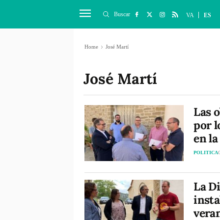
Buscar
VA
ES
Home
José Martí
José Martí
Las o
por 
en la
POLITICA
La Di
insta
vera