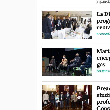
española
La Di
progr
renta
ECONOMÍ
Martí
energ
gas
POLITICA
Prea
sindi
profe
Cons