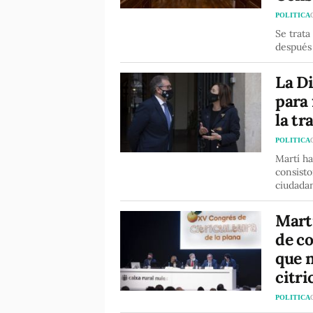
POLITICA
Se trata
después
La D
para
la tr
POLITICA
Martí ha
consisto
ciudadan
Martí
de co
que n
citri
POLITICA