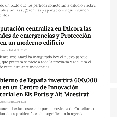
 de un texto que los partidos someterán a estudio y sobre
ealizarán las sugerencias y aportaciones que estimen
entes
putación centraliza en l'Alcora las
ades de emergencias y Protección
 en un moderno edificio
Castelló Extra
08/04/2022
dente José Martí ha inaugurado hoy el nuevo parque
, que prestará servicio a toda la provincia y reducirá el
e respuesta ante incidencias
obierno de España invertirá 600.000
s en un Centro de Innovación
torial en Els Ports y Alt Maestrat
Castelló Extra
07/04/2022
staca el éxito cosechado por la provincia de Castellón con
sión de su problemática demográfica en la agenda