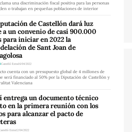
clama una discriminación fiscal positiva para las personas
den o trabajan en pequeñas poblaciones de interior
putación de Castellón dará luz
e a un convenio de casi 900.000
 para iniciar en 2022 la
delación de Sant Joan de
agolosa
S
Castelló Extra
16/04/2022
cto cuenta con un presupuesto global de 4 millones de
e será financiado al 50% por la Diputación de Castellón y
alitat Valenciana
í entrega un documento técnico
to en la primera reunión con los
s para alcanzar el pacto de
eteras
Castelló Extra
12/04/2022