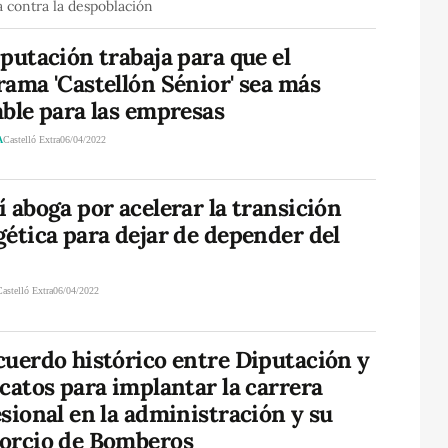
 contra la despoblación
putación trabaja para que el
ama 'Castellón Sénior' sea más
ble para las empresas
A
Castelló Extra
06/04/2022
 aboga por acelerar la transición
ética para dejar de depender del
Castelló Extra
06/04/2022
cuerdo histórico entre Diputación y
catos para implantar la carrera
sional en la administración y su
orcio de Bomberos