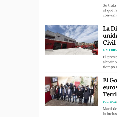
Se trata
el que r
conveni
La Di
unid
Civil
L'ALCORA
El presi
alcorino
tiempo d
El G
euro
Terri
POLITICA
Martí de
la inclu