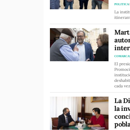
POLITICA
La insti
itineran
Martí
auto
inter
COMARCA
El presi
Promoci
instituc
deshabit
cada vez
La D
la in
conci
pobla