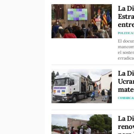
La D
Estra
entr
POLITICA
El docu
mancomu
el soste
erradica
La Di
Ucra
mater
COMARCA
La Di
reno