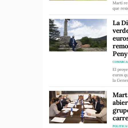
Martí re
que resi
La Di
verd
euros
remo
Peny
COMARCA
El proye
euros qu
la Gener
Mart
abier
grupo
carr
POLITICA