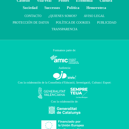
Castelló
Vila-real
Pobles
Economía
Cultura
Sociedad
Successos
Política
Hemeroteca
CONTACTO
¿QUIENES SOMOS?
AVISO LEGAL
PROTECCIÓN DE DATOS
POLÍTICA DE COOKIES
PUBLICIDAD
TRANSPARENCIA
Formamos parte de:
Audiencia:
Con la colaboración de la Conselleria d’Educació, Investigació, Cultura i Esport:
Con la colaboración de: