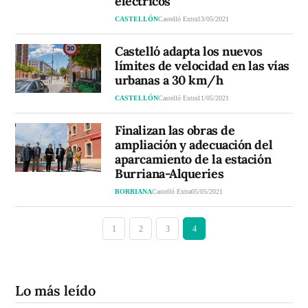
eléctricos
CASTELLÓN
Castelló Extra
13/05/2021
Castelló adapta los nuevos
límites de velocidad en las vías
urbanas a 30 km/h
CASTELLÓN
Castelló Extra
11/05/2021
Finalizan las obras de
ampliación y adecuación del
aparcamiento de la estación
Burriana-Alqueries
BORRIANA
Castelló Extra
05/05/2021
1
2
3
4
Lo más leído