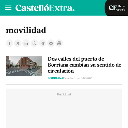
Hazte
socio/a
Hazte socio/a
Iniciar sesión
movilidad
VA
ES
Dos calles del puerto de
Borriana cambian su sentido de
circulación
BORRIANA
Castelló Extra
10/06/2021