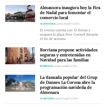
Almassora inaugura hoy la Fira
de Nadal para fomentar el
comercio local
ALMASSORA
Castelló Extra
10/12/2021
El evento cuenta con 13 firmas y
ocupará la plaza Pere Cornell durante
el fin de semana
Borriana propone actividades
seguras y entretenidas en
Navidad para las familias
BORRIANA
Castelló Extra
08/12/2021
La 'dansada popular' del Grup
de Danses La Corona abre la
programación navideña de
Almenara
ALMENARA
Castelló Extra
07/12/2021