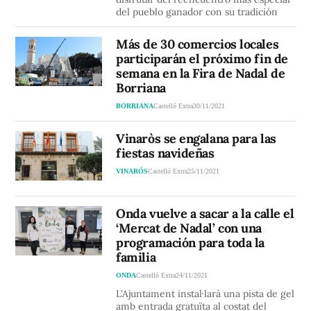
del pueblo ganador con su tradición
Más de 30 comercios locales
participarán el próximo fin de
semana en la Fira de Nadal de
Borriana
BORRIANA
Castelló Extra
30/11/2021
Vinaròs se engalana para las
fiestas navideñas
VINARÓS
Castelló Extra
25/11/2021
Onda vuelve a sacar a la calle el
‘Mercat de Nadal’ con una
programación para toda la
familia
ONDA
Castelló Extra
24/11/2021
L'Ajuntament instal·larà una pista de gel
amb entrada gratuïta al costat del