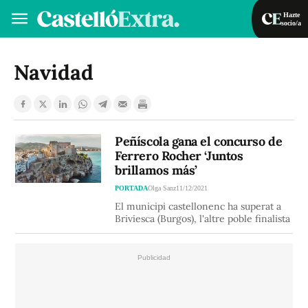
Hazte
socio/a
Hazte socio/a
Iniciar sesión
Navidad
VA
ES
Peñíscola gana el concurso de
Ferrero Rocher ‘Juntos
brillamos más’
PORTADA
Olga Sanz
11/12/2021
El municipi castellonenc ha superat a
Briviesca (Burgos), l'altre poble finalista