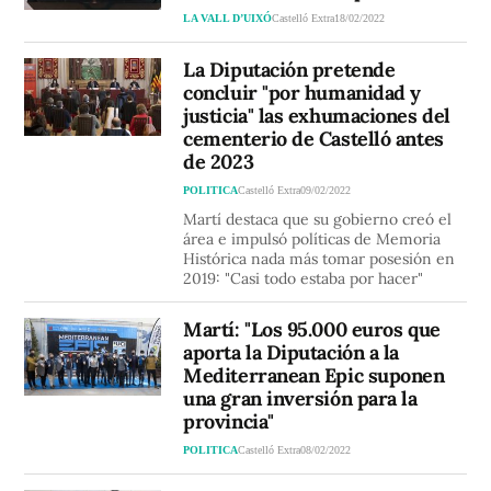
LA VALL D’UIXÓ
Castelló Extra
18/02/2022
La Diputación pretende
concluir "por humanidad y
justicia" las exhumaciones del
cementerio de Castelló antes
de 2023
POLITICA
Castelló Extra
09/02/2022
Martí destaca que su gobierno creó el
área e impulsó políticas de Memoria
Histórica nada más tomar posesión en
2019: "Casi todo estaba por hacer"
Martí: "Los 95.000 euros que
aporta la Diputación a la
Mediterranean Epic suponen
una gran inversión para la
provincia"
POLITICA
Castelló Extra
08/02/2022