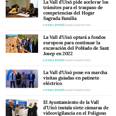
La Vall d'Uixó pide acelerar los
trámites para el traspaso de
competencias del Hogar
Sagrada Familia
LA VALL D’UIXÓ
Castelló Extra
31/01/2022
La Vall d'Uixó optará a fondos
europeos para continuar la
excavación del Poblado de Sant
Josep en 2022
LA VALL D’UIXÓ
Castelló Extra
26/01/2022
La Vall d'Uixó pone en marcha
visitas guiadas en patinete
eléctrico
LA VALL D’UIXÓ
Castelló Extra
20/01/2022
El Ayuntamiento de la Vall
d’Uixó instala siete cámaras de
videovigilancia en el Polígono