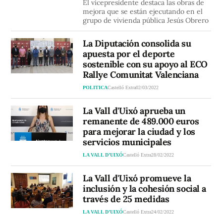
El vicepresidente destaca las obras de
mejora que se están ejecutando en el
grupo de vivienda pública Jesús Obrero
La Diputación consolida su
apuesta por el deporte
sostenible con su apoyo al ECO
Rallye Comunitat Valenciana
POLITICA
Castelló Extra
02/03/2022
La Vall d'Uixó aprueba un
remanente de 489.000 euros
para mejorar la ciudad y los
servicios municipales
LA VALL D’UIXÓ
Castelló Extra
28/02/2022
La Vall d'Uixó promueve la
inclusión y la cohesión social a
través de 25 medidas
LA VALL D’UIXÓ
Castelló Extra
24/02/2022