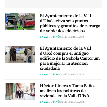
El Ayuntamiento de la Vall
d’Uixó activa seis puntos
públicos y gratuitos de recarga
de vehículos eléctricos
LA VALL D’UIXÓ
Castelló Extra
11/03/2022
El Ayuntamiento de la Vall
d'Uixó compra el antiguo
edificio de la Schola Cantorum
para mejorar la atención
ciudadana
LA VALL D’UIXÓ
Castelló Extra
10/03/2022
Héctor Illueca y Tania Baños
analizan las políticas de
vivienda en la Vall d'Uixó
LA VALL D’UIXÓ
Castelló Extra
07/03/2022