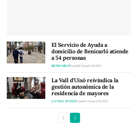
El Servicio de Ayuda a
domicilio de Benicarló atiende
a 54 personas
BENICARLÓ
Castelló Extra
11/05/2021
La Vall d'Uixó reivindica la
gestión autonómica de la
residencia de mayores
LA VALL D’UIXÓ
Castelló Extra
11/05/2021
1
2