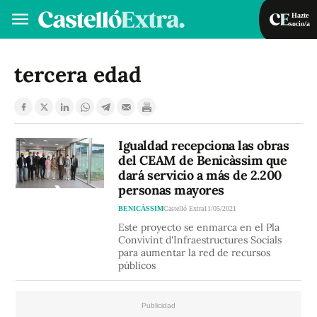
Hazte
socio/a
Hazte socio/a
Iniciar sesión
tercera edad
VA
ES
Igualdad recepciona las obras
del CEAM de Benicàssim que
dará servicio a más de 2.200
personas mayores
BENICÀSSIM
Castelló Extra
11/05/2021
Este proyecto se enmarca en el Pla
Convivint d'Infraestructures Socials
para aumentar la red de recursos
públicos