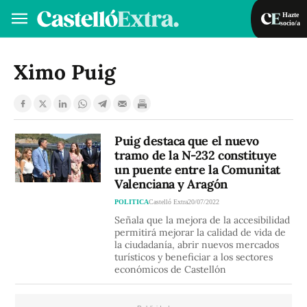
Hazte
socio/a
Hazte socio/a
Iniciar sesión
Ximo Puig
VA
ES
Puig destaca que el nuevo
tramo de la N-232 constituye
un puente entre la Comunitat
Valenciana y Aragón
POLITICA
Castelló Extra
20/07/2022
Señala que la mejora de la accesibilidad
permitirá mejorar la calidad de vida de
la ciudadanía, abrir nuevos mercados
turísticos y beneficiar a los sectores
económicos de Castellón