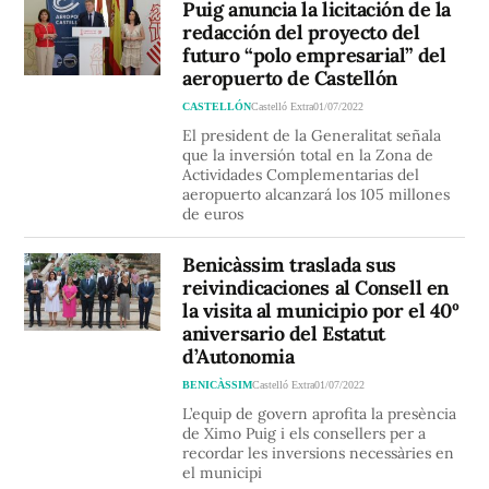
Puig anuncia la licitación de la
redacción del proyecto del
futuro “polo empresarial” del
aeropuerto de Castellón
CASTELLÓN
Castelló Extra
01/07/2022
El president de la Generalitat señala
que la inversión total en la Zona de
Actividades Complementarias del
aeropuerto alcanzará los 105 millones
de euros
Benicàssim traslada sus
reivindicaciones al Consell en
la visita al municipio por el 40º
aniversario del Estatut
d’Autonomia
BENICÀSSIM
Castelló Extra
01/07/2022
L’equip de govern aprofita la presència
de Ximo Puig i els consellers per a
recordar les inversions necessàries en
el municipi