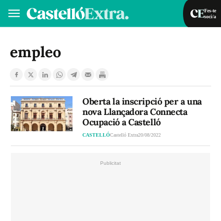
Fes-te
soci/a
Fes-te soci/a
Iniciar sessió
empleo
VA
ES
Oberta la inscripció per a una
nova Llançadora Connecta
Ocupació a Castelló
CASTELLÓ
Castelló Extra
20/08/2022