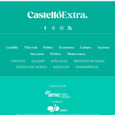
Castelló
Vila-real
Pobles
Economía
Cultura
Societat
Successos
Política
Hemeroteca
CONTACTE
QUI SOM?
AVÍS LEGAL
PROTECCIÓ DE DADES
POLÍTICA DE COOKIES
PUBLICITAT
TRANSPARÈNCIA
Formem part de:
Audiència:
Amb la col·laboració de la Conselleria d’Educació, Investigació, Cultura i Esport: