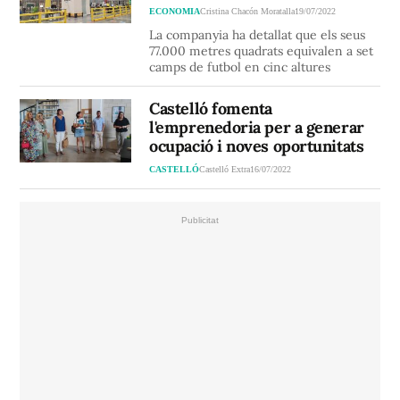
ECONOMIA
Cristina Chacón Moratalla
19/07/2022
La companyia ha detallat que els seus
77.000 metres quadrats equivalen a set
camps de futbol en cinc altures
Castelló fomenta
l'emprenedoria per a generar
ocupació i noves oportunitats
CASTELLÓ
Castelló Extra
16/07/2022