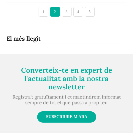
1
2
3
4
5
El més llegit
Converteix-te en expert de
l'actualitat amb la nostra
newsletter
Registra't gratuïtament i et mantindrem informat
sempre de tot el que passa a prop teu
SUBSCRIURE'M ARA