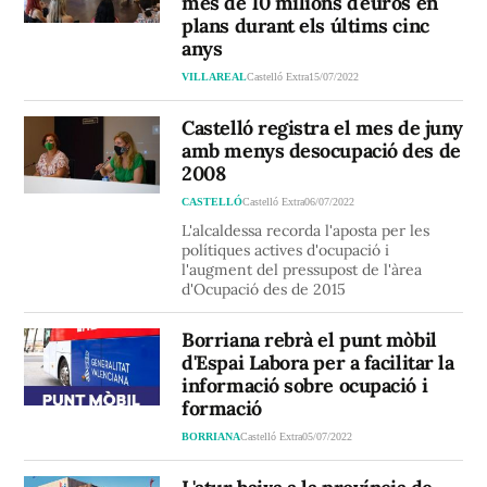
més de 10 milions d'euros en
plans durant els últims cinc
anys
VILLAREAL
Castelló Extra
15/07/2022
Castelló registra el mes de juny
amb menys desocupació des de
2008
CASTELLÓ
Castelló Extra
06/07/2022
L'alcaldessa recorda l'aposta per les
polítiques actives d'ocupació i
l'augment del pressupost de l'àrea
d'Ocupació des de 2015
Borriana rebrà el punt mòbil
d'Espai Labora per a facilitar la
informació sobre ocupació i
formació
BORRIANA
Castelló Extra
05/07/2022