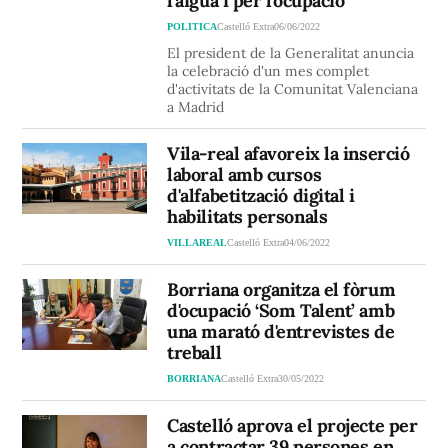
l'aigua i per l'ocupació
POLITICA
Castelló Extra
06/06/2022
El president de la Generalitat anuncia
la celebració d'un mes complet
d'activitats de la Comunitat Valenciana
a Madrid
Vila-real afavoreix la inserció
laboral amb cursos
d'alfabetització digital i
habilitats personals
VILLAREAL
Castelló Extra
04/06/2022
Borriana organitza el fòrum
d'ocupació ‘Som Talent’ amb
una marató d'entrevistes de
treball
BORRIANA
Castelló Extra
30/05/2022
Castelló aprova el projecte per
a contractar 39 persones en