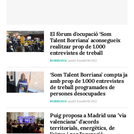
El fòrum d'ocupació ‘Som
Talent Borriana’ aconsegueix
realitzar prop de 1.000
entrevistes de treball
BORRIANA
Castelló Extra
09/06/2022
‘Som Talent Borriana’ compta ja
amb prop de 1.000 entrevistes
de treball programades de
persones desocupades
BORRIANA
Castelló Extra
06/06/2022
Puig proposa a Madrid una "via
valenciana" d'acords
territorials, energètics, de