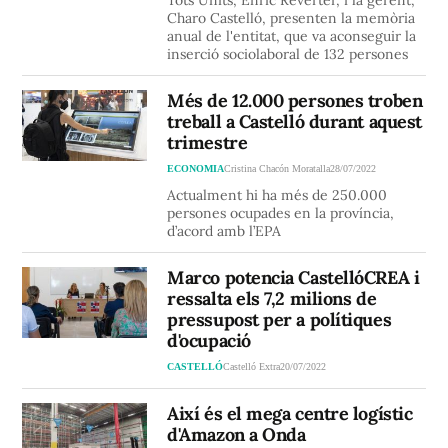
Tots Units, Enric Reverter, i la gerent,
Charo Castelló, presenten la memòria
anual de l'entitat, que va aconseguir la
inserció sociolaboral de 132 persones
Més de 12.000 persones troben
treball a Castelló durant aquest
trimestre
ECONOMIA
Cristina Chacón Moratalla
28/07/2022
Actualment hi ha més de 250.000
persones ocupades en la província,
d’acord amb l’EPA
Marco potencia CastellóCREA i
ressalta els 7,2 milions de
pressupost per a polítiques
d'ocupació
CASTELLÓ
Castelló Extra
20/07/2022
Així és el mega centre logístic
d'Amazon a Onda