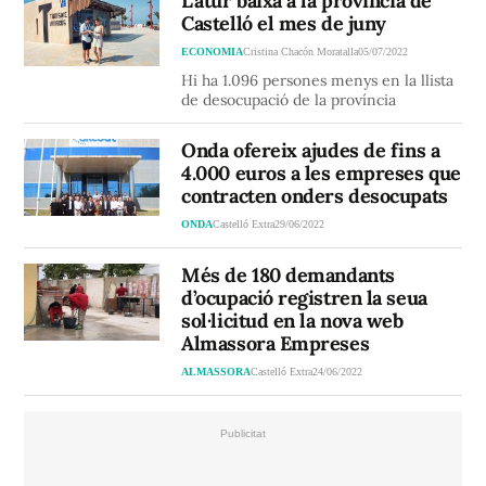
L'atur baixa a la província de
Castelló el mes de juny
ECONOMIA
Cristina Chacón Moratalla
05/07/2022
Hi ha 1.096 persones menys en la llista
de desocupació de la província
Onda ofereix ajudes de fins a
4.000 euros a les empreses que
contracten onders desocupats
ONDA
Castelló Extra
29/06/2022
Més de 180 demandants
d’ocupació registren la seua
sol·licitud en la nova web
Almassora Empreses
ALMASSORA
Castelló Extra
24/06/2022