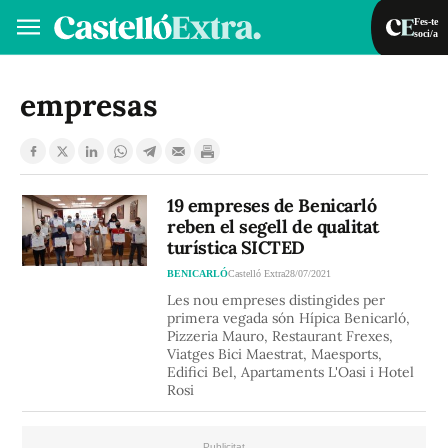
Fes-te
soci/a
Fes-te soci/a
Iniciar sessió
empresas
VA
ES
19 empreses de Benicarló
reben el segell de qualitat
turística SICTED
BENICARLÓ
Castelló Extra
28/07/2021
Les nou empreses distingides per
primera vegada són Hípica Benicarló,
Pizzeria Mauro, Restaurant Frexes,
Viatges Bici Maestrat, Maesports,
Edifici Bel, Apartaments L'Oasi i Hotel
Rosi