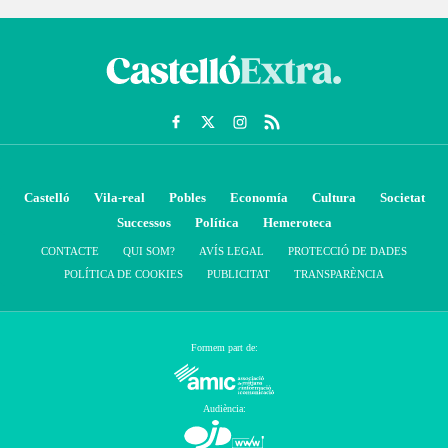
Castelló
Vila-real
Pobles
Economía
Cultura
Societat
Successos
Política
Hemeroteca
CONTACTE
QUI SOM?
AVÍS LEGAL
PROTECCIÓ DE DADES
POLÍTICA DE COOKIES
PUBLICITAT
TRANSPARÈNCIA
Formem part de:
Audiència: