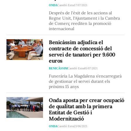
ONDA
Castelló Extra
17/07/2021
Després de l'èxit de les accions al
Regne Unit, l'Ajuntament i la Cambra
de Comerç reediten la promoció
internacional
Benicàssim adjudica el
contracte de concessió del
servei de tanatori per 9.600
euros
BENICÀSSIM
Castelló Extra
05/07/2021
Funerària La Magdalena s'encarregarà
de gestionar el servei durant els
pròxims 15 anys
Onda aposta per crear ocupació
de qualitat amb la primera
Entitat de Gestió i
Modernització
ONDA
Castelló Extra
23/06/2021