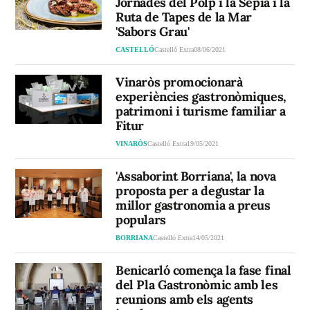
Jornades del Polp i la Sépia i la
Ruta de Tapes de la Mar
'Sabors Grau'
CASTELLÓ
Castelló Extra
08/06/2021
Vinaròs promocionarà
experiències gastronòmiques,
patrimoni i turisme familiar a
Fitur
VINARÒS
Castelló Extra
19/05/2021
'Assaborint Borriana', la nova
proposta per a degustar la
millor gastronomia a preus
populars
BORRIANA
Castelló Extra
14/05/2021
Benicarló comença la fase final
del Pla Gastronòmic amb les
reunions amb els agents