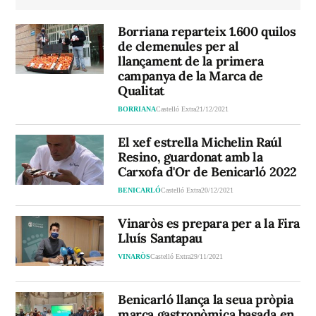
Borriana reparteix 1.600 quilos
de clemenules per al
llançament de la primera
campanya de la Marca de
Qualitat
BORRIANA
Castelló Extra
21/12/2021
El xef estrella Michelin Raúl
Resino, guardonat amb la
Carxofa d'Or de Benicarló 2022
BENICARLÓ
Castelló Extra
20/12/2021
Vinaròs es prepara per a la Fira
Lluís Santapau
VINARÒS
Castelló Extra
29/11/2021
Benicarló llança la seua pròpia
marca gastronòmica basada en