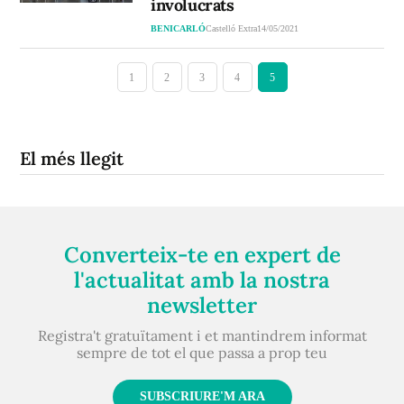
involucrats
BENICARLÓ
Castelló Extra
14/05/2021
1
2
3
4
5
El més llegit
Converteix-te en expert de
l'actualitat amb la nostra
newsletter
Registra't gratuïtament i et mantindrem informat
sempre de tot el que passa a prop teu
SUBSCRIURE'M ARA