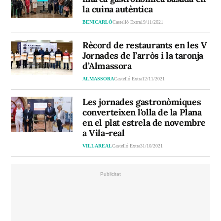
la cuina autèntica
BENICARLÓ
Castelló Extra
19/11/2021
Rècord de restaurants en les V
Jornades de l’arròs i la taronja
d’Almassora
ALMASSORA
Castelló Extra
12/11/2021
Les jornades gastronòmiques
converteixen l'olla de la Plana
en el plat estrela de novembre
a Vila-real
VILLAREAL
Castelló Extra
31/10/2021