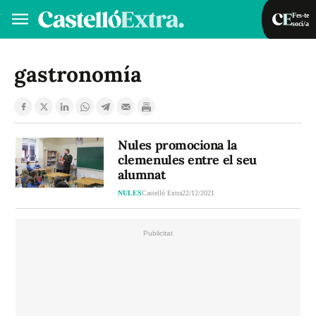
Fes-te
soci/a
Fes-te soci/a
Iniciar sessió
gastronomía
VA
ES
Nules promociona la
clemenules entre el seu
alumnat
NULES
Castelló Extra
22/12/2021