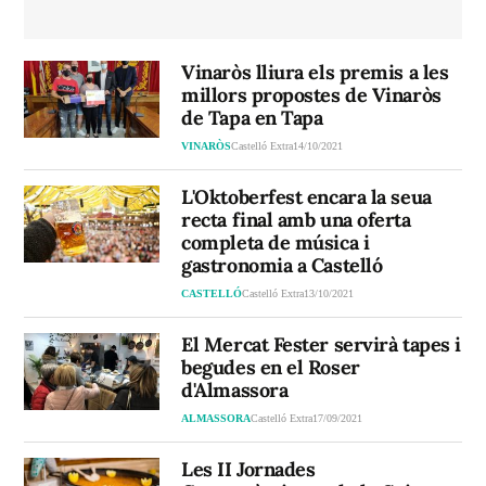
Vinaròs lliura els premis a les
millors propostes de Vinaròs
de Tapa en Tapa
VINARÒS
Castelló Extra
14/10/2021
L'Oktoberfest encara la seua
recta final amb una oferta
completa de música i
gastronomia a Castelló
CASTELLÓ
Castelló Extra
13/10/2021
El Mercat Fester servirà tapes i
begudes en el Roser
d'Almassora
ALMASSORA
Castelló Extra
17/09/2021
Les II Jornades