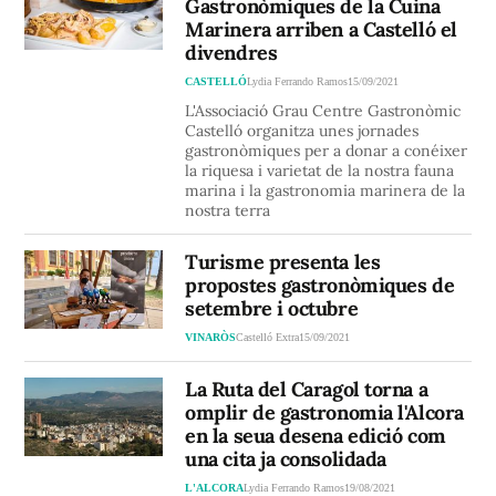
Gastronòmiques de la Cuina
Marinera arriben a Castelló el
divendres
CASTELLÓ
Lydia Ferrando Ramos
15/09/2021
L'Associació Grau Centre Gastronòmic
Castelló organitza unes jornades
gastronòmiques per a donar a conéixer
la riquesa i varietat de la nostra fauna
marina i la gastronomia marinera de la
nostra terra
Turisme presenta les
propostes gastronòmiques de
setembre i octubre
VINARÒS
Castelló Extra
15/09/2021
La Ruta del Caragol torna a
omplir de gastronomia l'Alcora
en la seua desena edició com
una cita ja consolidada
L'ALCORA
Lydia Ferrando Ramos
19/08/2021