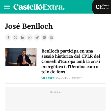
Fes-te
soci/a
Fes-te soci/a
Iniciar sessió
José Benlloch
VA
ES
Benlloch participa en una
sessió històrica del CPLR del
Consell d'Europa amb la crisi
energètica i d'Ucraïna com a
teló de fons
VILLAREAL
Castelló Extra
18/03/2022