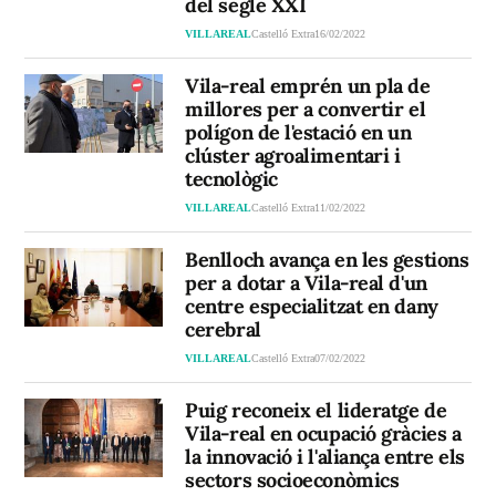
del segle XXI
VILLAREAL
Castelló Extra
16/02/2022
Vila-real emprén un pla de
millores per a convertir el
polígon de l'estació en un
clúster agroalimentari i
tecnològic
VILLAREAL
Castelló Extra
11/02/2022
Benlloch avança en les gestions
per a dotar a Vila-real d'un
centre especialitzat en dany
cerebral
VILLAREAL
Castelló Extra
07/02/2022
Puig reconeix el lideratge de
Vila-real en ocupació gràcies a
la innovació i l'aliança entre els
sectors socioeconòmics