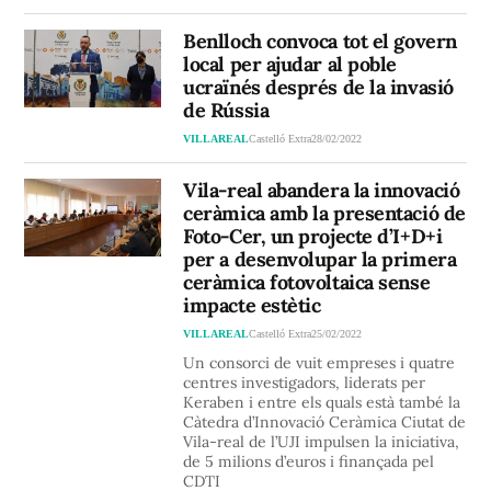
Benlloch convoca tot el govern
local per ajudar al poble
ucraïnés després de la invasió
de Rússia
VILLAREAL
Castelló Extra
28/02/2022
Vila-real abandera la innovació
ceràmica amb la presentació de
Foto-Cer, un projecte d’I+D+i
per a desenvolupar la primera
ceràmica fotovoltaica sense
impacte estètic
VILLAREAL
Castelló Extra
25/02/2022
Un consorci de vuit empreses i quatre
centres investigadors, liderats per
Keraben i entre els quals està també la
Càtedra d’Innovació Ceràmica Ciutat de
Vila-real de l’UJI impulsen la iniciativa,
de 5 milions d’euros i finançada pel
CDTI