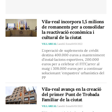
Vila-real incorpora 1,5 milions
de romanents per a consolidar
la reactivació econòmica i
cultural de la ciutat
VILLAREAL
Castelló Extra
18/03/2022
L'operació de suplements de crèdit
destina 400.000 euros a manteniment
d'instal·lacions esportives, 200.000
euros per a celebrar el FITCarrer al
maig i 308.000 euros per a continuar
solucionant 'empastres' urbanístics del
PP
Vila-real avança en la creació
del primer Punt de Trobada
Familiar de la ciutat
VILLAREAL
Castelló Extra
16/03/2022