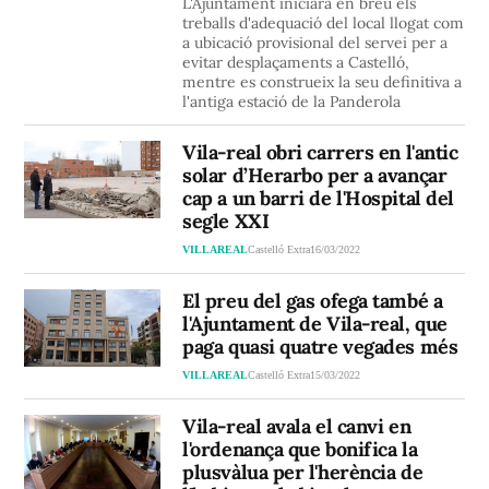
L'Ajuntament iniciarà en breu els
treballs d'adequació del local llogat com
a ubicació provisional del servei per a
evitar desplaçaments a Castelló,
mentre es construeix la seu definitiva a
l'antiga estació de la Panderola
Vila-real obri carrers en l'antic
solar d’Herarbo per a avançar
cap a un barri de l'Hospital del
segle XXI
VILLAREAL
Castelló Extra
16/03/2022
El preu del gas ofega també a
l'Ajuntament de Vila-real, que
paga quasi quatre vegades més
VILLAREAL
Castelló Extra
15/03/2022
Vila-real avala el canvi en
l'ordenança que bonifica la
plusvàlua per l'herència de