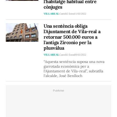
l'habitatge habitual entre
cònjuges
VILLAREAL
Castelló Extra
11/03/2022
Una sentència obliga
l'Ajuntament de Vila-real a
retornar 500.000 euros a
l'antiga Zirconio per la
plusvàlua
VILLAREAL
Castelló Extra
09/03/2022
“Aquesta sentència suposa una nova
garrotada econòmica per a
l'Ajuntament de Vila-real”, subratlla
l'alcalde, José Benlloch