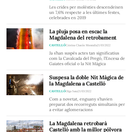
Les crides per molèsties descendeixen
un 7,6% respecte a les últimes festes,
celebrades en 2019
La pluja posa en escac la
Magdalena del retrobament
CASTELLÓ
Cristina Chacón Moratalla
21/03/2022
Ja s’han suspés actes tan significatius
com la Cavalcada del Pregó, l’Encesa de
Gaiates oficial o la Nit Màgica
Suspesa la doble Nit Màgica de
la Magdalena a Castelló
CASTELLÓ
Olga Sanz
21/03/2022
Com a novetat, enguany s'havien
preparat dos recorreguts simultanis per
a evitar aglomeracions
La Magdalena retrobarà
Castelló amb la millor pólvora