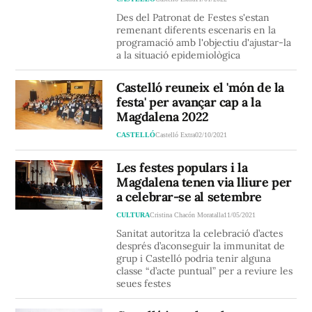
Des del Patronat de Festes s'estan
remenant diferents escenaris en la
programació amb l'objectiu d'ajustar-la
a la situació epidemiològica
Castelló reuneix el 'món de la
festa' per avançar cap a la
Magdalena 2022
CASTELLÓ
Castelló Extra
02/10/2021
Les festes populars i la
Magdalena tenen via lliure per
a celebrar-se al setembre
CULTURA
Cristina Chacón Moratalla
11/05/2021
Sanitat autoritza la celebració d’actes
després d’aconseguir la immunitat de
grup i Castelló podria tenir alguna
classe “d’acte puntual” per a reviure les
seues festes