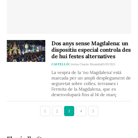
Dos anys sense Magdalena: un
dispositiu especial controla des
de hui festes alternatives
CASTELLÓ
Cristina Chacón Moratalla
05/03/2021
La vespra de la ‘no Magdalena’ està
marcada per un ampli desplegament de
seguretat sobre colles, terrasses i
l’ermita de la Magdalena, que es
desenvoluparà fins al 14 de març
1
2
3
4
5