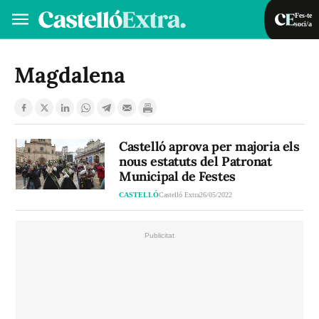
Fes-te
soci/a
Fes-te soci/a
Iniciar sessió
Magdalena
VA
ES
Castelló aprova per majoria els
nous estatuts del Patronat
Municipal de Festes
CASTELLÓ
Castelló Extra
26/05/2022