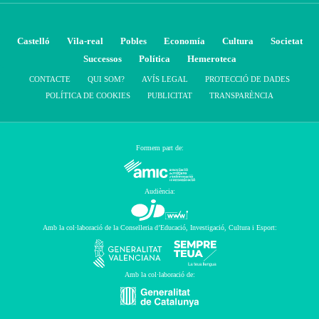
Castelló
Vila-real
Pobles
Economía
Cultura
Societat
Successos
Política
Hemeroteca
CONTACTE
QUI SOM?
AVÍS LEGAL
PROTECCIÓ DE DADES
POLÍTICA DE COOKIES
PUBLICITAT
TRANSPARÈNCIA
Formem part de:
Audiència:
Amb la col·laboració de la Conselleria d’Educació, Investigació, Cultura i Esport:
Amb la col·laboració de: