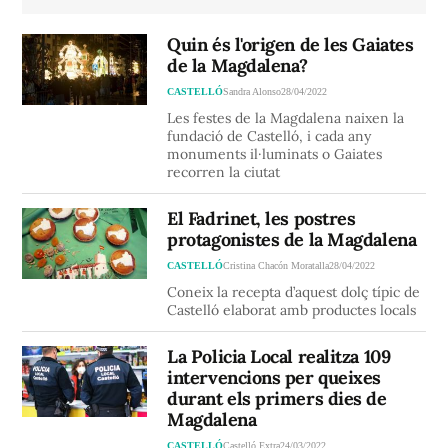
Quin és l'origen de les Gaiates
de la Magdalena?
CASTELLÓ
Sandra Alonso
28/04/2022
Les festes de la Magdalena naixen la
fundació de Castelló, i cada any
monuments il·luminats o Gaiates
recorren la ciutat
El Fadrinet, les postres
protagonistes de la Magdalena
CASTELLÓ
Cristina Chacón Moratalla
28/04/2022
Coneix la recepta d’aquest dolç típic de
Castelló elaborat amb productes locals
La Policia Local realitza 109
intervencions per queixes
durant els primers dies de
Magdalena
CASTELLÓ
Castelló Extra
24/03/2022