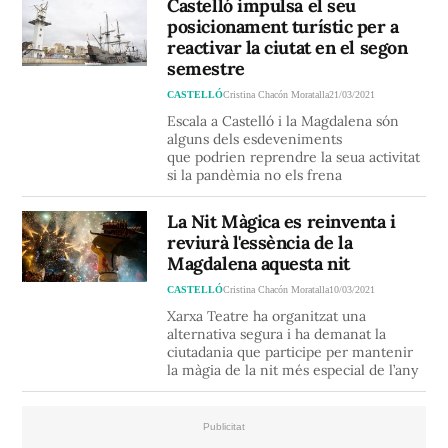
Castelló impulsa el seu
posicionament turístic per a
reactivar la ciutat en el segon
semestre
CASTELLÓ
Cristina Chacón Moratalla
21/03/2021
Escala a Castelló i la Magdalena són
alguns dels esdeveniments
que podrien reprendre la seua activitat
si la pandèmia no els frena
La Nit Màgica es reinventa i
reviurà l'essència de la
Magdalena aquesta nit
CASTELLÓ
Cristina Chacón Moratalla
10/03/2021
Xarxa Teatre ha organitzat una
alternativa segura i ha demanat la
ciutadania que participe per mantenir
la màgia de la nit més especial de l’any