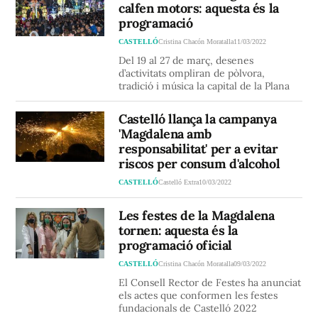
calfen motors: aquesta és la
programació
CASTELLÓ
Cristina Chacón Moratalla
11/03/2022
Del 19 al 27 de març, desenes
d’activitats ompliran de pòlvora,
tradició i música la capital de la Plana
Castelló llança la campanya
'Magdalena amb
responsabilitat' per a evitar
riscos per consum d'alcohol
CASTELLÓ
Castelló Extra
10/03/2022
Les festes de la Magdalena
tornen: aquesta és la
programació oficial
CASTELLÓ
Cristina Chacón Moratalla
09/03/2022
El Consell Rector de Festes ha anunciat
els actes que conformen les festes
fundacionals de Castelló 2022