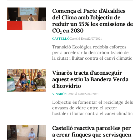
Comença el Pacte d'Alcaldies
del Clima amb l'objectiu de
reduir un 55% les emissions de
CO₂ en 2030
CASTELLÓ
Castelló Extra
22/07/2021
Transició Ecològica redobla esforços
per a accelerar la descarbonització de
la ciutat i lluitar contra el canvi climàtic
Vinaròs tracta d'aconseguir
aquest estiu la Bandera Verda
d'Ecovidrio
VINARÒS
Castelló Extra
22/07/2021
L'objectiu és fomentar el reciclatge dels
envasos de vidre entre el sector
hostaler i lluitar contra el canvi climàtic
Castelló reactiva parcel·les per
a crear finques que servisquen