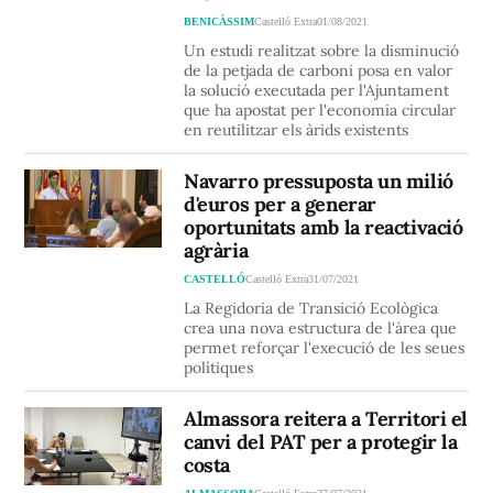
BENICÀSSIM
Castelló Extra
01/08/2021
Un estudi realitzat sobre la disminució
de la petjada de carboni posa en valor
la solució executada per l'Ajuntament
que ha apostat per l'economia circular
en reutilitzar els àrids existents
Navarro pressuposta un milió
d'euros per a generar
oportunitats amb la reactivació
agrària
CASTELLÓ
Castelló Extra
31/07/2021
La Regidoria de Transició Ecològica
crea una nova estructura de l'àrea que
permet reforçar l'execució de les seues
polítiques
Almassora reitera a Territori el
canvi del PAT per a protegir la
costa