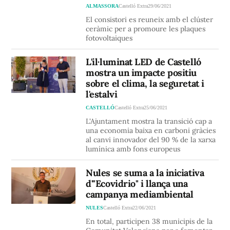
ALMASSORA
Castelló Extra
29/06/2021
El consistori es reuneix amb el clúster
ceràmic per a promoure les plaques
fotovoltaiques
L'il·luminat LED de Castelló
mostra un impacte positiu
sobre el clima, la seguretat i
l'estalvi
CASTELLÓ
Castelló Extra
25/06/2021
L'Ajuntament mostra la transició cap a
una economia baixa en carboni gràcies
al canvi innovador del 90 % de la xarxa
lumínica amb fons europeus
Nules se suma a la iniciativa
d'"Ecovidrio" i llança una
campanya mediambiental
NULES
Castelló Extra
22/06/2021
En total, participen 38 municipis de la