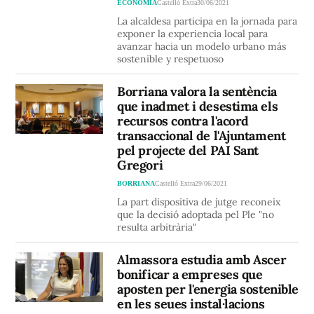
ECONOMIA
Castelló Extra
30/06/2021
La alcaldesa participa en la jornada para
exponer la experiencia local para
avanzar hacia un modelo urbano más
sostenible y respetuoso
Borriana valora la sentència
que inadmet i desestima els
recursos contra l'acord
transaccional de l'Ajuntament
pel projecte del PAI Sant
Gregori
BORRIANA
Castelló Extra
29/06/2021
La part dispositiva de jutge reconeix
que la decisió adoptada pel Ple "no
resulta arbitrària"
Almassora estudia amb Ascer
bonificar a empreses que
aposten per l'energia sostenible
en les seues instal·lacions