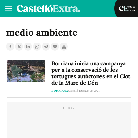
Fes-te
soci/a
Fes-te soci/a
Iniciar sessió
medio ambiente
VA
ES
Borriana inicia una campanya
per a la conservació de les
tortugues autòctones en el Clot
de la Mare de Déu
BORRIANA
Castelló Extra
08/08/2021