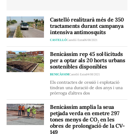
Castelló realitzarà més de 350
tractaments durant campanya
intensiva antimosquits
CASTELLÓ
Castelló Extra
06/08/2021
Benicàssim rep 45 sol·licituds
per a optar als 20 horts urbans
sostenibles disponibles
BENICÀSSIM
Castelló Extra
04/08/2021
Els contractes de cessió i explotació
tindran una duració de dos anys i una
pròrroga d’altres dos
Benicàssim amplia la seua
petjada verda en emetre 297
tones menys de CO₂ en les
obres de prolongació de la CV-
149