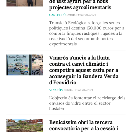
de test agrari per a nous
projectes agroalimentaris
CASTELLÓ
Castelló Extra
19/07/2021
Transició Ecològica reforça les seues
polítiques i destina 150.000 euros per a
comprar finques rústiques i ajudes a la
reactivació del sector amb hortes
experimentals
Vinaròs s'uneix a la lluita
contra el canvi climàtic i
competirà aquest estiu per a
aconseguir la Bandera Verda
d'Ecovidrio
VINARÒS
Castelló Extra
13/07/2021
L'objectiu és fomentar el reciclatge dels
envasos de vidre entre el sector
hostaler
Benicàssim obri la tercera
convocatòria per a la cessió i