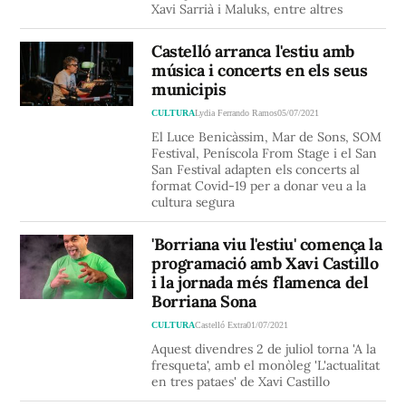
Xavi Sarrià i Maluks, entre altres
Castelló arranca l'estiu amb
música i concerts en els seus
municipis
CULTURA
Lydia Ferrando Ramos
05/07/2021
El Luce Benicàssim, Mar de Sons, SOM
Festival, Peníscola From Stage i el San
San Festival adapten els concerts al
format Covid-19 per a donar veu a la
cultura segura
'Borriana viu l'estiu' comença la
programació amb Xavi Castillo
i la jornada més flamenca del
Borriana Sona
CULTURA
Castelló Extra
01/07/2021
Aquest divendres 2 de juliol torna 'A la
fresqueta', amb el monòleg 'L'actualitat
en tres pataes' de Xavi Castillo