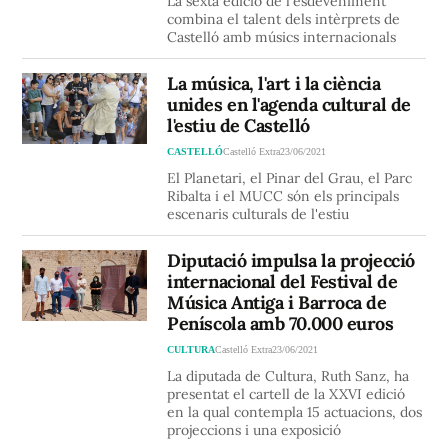
La sexta edició de l'esdeveniment
combina el talent dels intèrprets de
Castelló amb músics internacionals
La música, l'art i la ciència
unides en l'agenda cultural de
l'estiu de Castelló
CASTELLÓ
Castelló Extra
23/06/2021
El Planetari, el Pinar del Grau, el Parc
Ribalta i el MUCC són els principals
escenaris culturals de l'estiu
Diputació impulsa la projecció
internacional del Festival de
Música Antiga i Barroca de
Peníscola amb 70.000 euros
CULTURA
Castelló Extra
23/06/2021
La diputada de Cultura, Ruth Sanz, ha
presentat el cartell de la XXVI edició
en la qual contempla 15 actuacions, dos
projeccions i una exposició