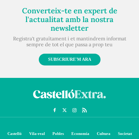
Converteix-te en expert de
l'actualitat amb la nostra
newsletter
Registra't gratuïtament i et mantindrem informat
sempre de tot el que passa a prop teu
SUBSCRIURE'M ARA
Castelló
Vila-real
Pobles
Economía
Cultura
Societat