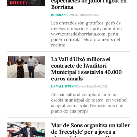
espectacles de juliol i agost en
Borriana
BORRIANA
Castelló Extra
29/06/2021
Les entrades són gratuïtes, però és
necessari inscriure's prèviament en
www.entradesborriana.com, per a
poder controlar els aforaments del
recinte
La Vall d'Uixó millora el
contracte de l'Auditori
Municipal i s'estalvia 40.000
euros anuals
LA VALL D'UIXÓ
Castelló Extra
29/06/2021
L'espai cultural comptarà amb una
escola municipal de teatre, un vestíbul
adaptat com a sala d'exposicions i un
piano de cua propi
Mar de Sons organitza un taller
de 'freestyle' per a joves a