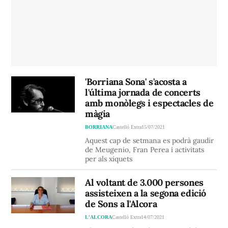
'Borriana Sona' s'acosta a
l'última jornada de concerts
amb monòlegs i espectacles de
màgia
BORRIANA
Castelló Extra
15/07/2021
Aquest cap de setmana es podrà gaudir
de Meugenio, Fran Perea i activitats
per als xiquets
Al voltant de 3.000 persones
assisteixen a la segona edició
de Sons a l'Alcora
L'ALCORA
Castelló Extra
14/07/2021