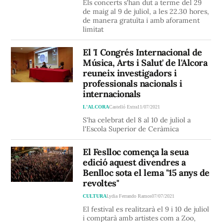
Els concerts s'han dut a terme del 29
de maig al 9 de juliol, a les 22.30 hores,
de manera gratuïta i amb aforament
limitat
El 'I Congrés Internacional de
Música, Arts i Salut' de l'Alcora
reuneix investigadors i
professionals nacionals i
internacionals
L'ALCORA
Castelló Extra
11/07/2021
S'ha celebrat del 8 al 10 de juliol a
l'Escola Superior de Ceràmica
El Feslloc comença la seua
edició aquest divendres a
Benlloc sota el lema "15 anys de
revoltes"
CULTURA
Lydia Ferrando Ramos
07/07/2021
El festival es realitzarà el 9 i 10 de juliol
i comptarà amb artistes com a Zoo,