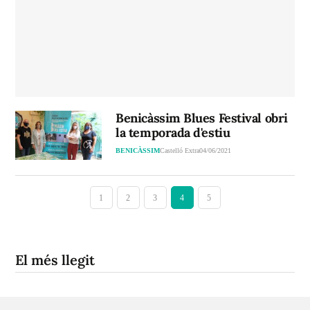
Benicàssim Blues Festival obri
la temporada d'estiu
BENICÀSSIM
Castelló Extra
04/06/2021
1
2
3
4
5
El més llegit