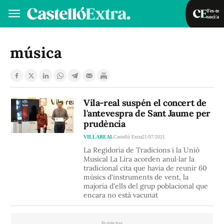
Fes-te
soci/a
Fes-te soci/a
Iniciar sessió
música
VA
ES
Vila-real suspén el concert de
l'antevespra de Sant Jaume per
prudència
VILLAREAL
Castelló Extra
21/07/2021
La Regidoria de Tradicions i la Unió
Musical La Lira acorden anul·lar la
tradicional cita que havia de reunir 60
músics d'instruments de vent, la
majoria d'ells del grup poblacional que
encara no està vacunat