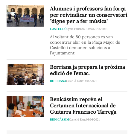
Alumnes i professors fan força
per reivindicar un conservatori
"digne per a fer música"
CASTELLÓ
Lydia Ferrando Ramos
21/06/2021
Al voltant de 80 persones es van
concentrar ahir en la Plaça Major de
Castelló i demanen solucions a
l'Ajuntament
Borriana ja prepara la pròxima
edició de l'emac.
BORRIANA
Castelló Extra
14/06/2021
Benicàssim reprén el
Certamen Internacional de
Guitarra Francisco Tárrega
BENICÀSSIM
Castelló Extra
06/06/2021