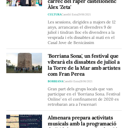
càrrec del raper castellonenc
Àlex 'Zeta'
CULTURA
Castelló Extra
29/06/2021
Les sessions, dirigides a majors de 12
anys, arrancaran el divendres 9 de
juliol i tindran lloc els divendres a la
vesprada i els dissabtes al matí en el
Casal Jove de Benicàssim
'Borriana Sona', un festival que
vibrarà els dissabtes de juliol a
la Torre de la Mar amb artistes
com Fran Perea
BORRIANA
Castelló Extra
28/06/2021
Gran part dels grups locals que van
participar en el ‘Borriana Sona. Festival
Online’ en el confinament de 2020 es
retrobaran ara a l'escenari
Almenara prepara activitats
musicals amb la programació