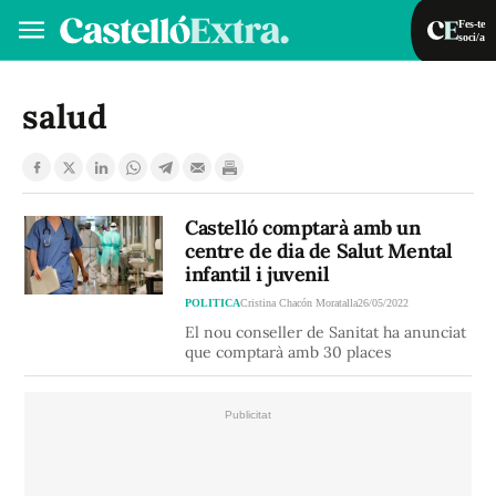
Fes-te
soci/a
Fes-te soci/a
Iniciar sessió
salud
VA
ES
Castelló comptarà amb un
centre de dia de Salut Mental
infantil i juvenil
POLITICA
Cristina Chacón Moratalla
26/05/2022
El nou conseller de Sanitat ha anunciat
que comptarà amb 30 places