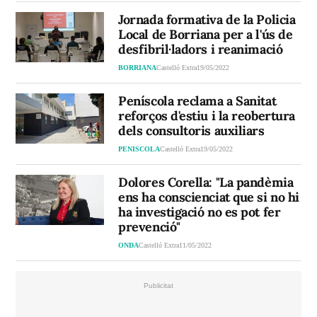
Jornada formativa de la Policia
Local de Borriana per a l'ús de
desfibril·ladors i reanimació
BORRIANA
Castelló Extra
19/05/2022
Peníscola reclama a Sanitat
reforços d'estiu i la reobertura
dels consultoris auxiliars
PENISCOLA
Castelló Extra
19/05/2022
Dolores Corella: "La pandèmia
ens ha conscienciat que si no hi
ha investigació no es pot fer
prevenció"
ONDA
Castelló Extra
11/05/2022