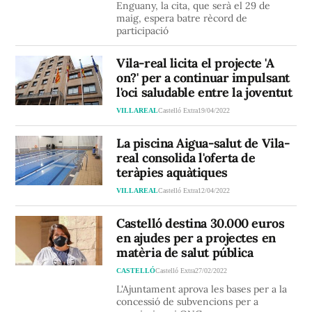
Enguany, la cita, que serà el 29 de
maig, espera batre rècord de
participació
Vila-real licita el projecte 'A
on?' per a continuar impulsant
l'oci saludable entre la joventut
VILLAREAL
Castelló Extra
19/04/2022
La piscina Aigua-salut de Vila-
real consolida l'oferta de
teràpies aquàtiques
VILLAREAL
Castelló Extra
12/04/2022
Castelló destina 30.000 euros
en ajudes per a projectes en
matèria de salut pública
CASTELLÓ
Castelló Extra
27/02/2022
L'Ajuntament aprova les bases per a la
concessió de subvencions per a