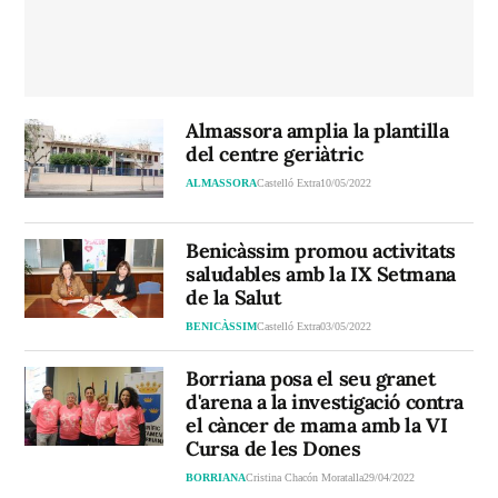
Almassora amplia la plantilla
del centre geriàtric
ALMASSORA
Castelló Extra
10/05/2022
Benicàssim promou activitats
saludables amb la IX Setmana
de la Salut
BENICÀSSIM
Castelló Extra
03/05/2022
Borriana posa el seu granet
d'arena a la investigació contra
el càncer de mama amb la VI
Cursa de les Dones
BORRIANA
Cristina Chacón Moratalla
29/04/2022