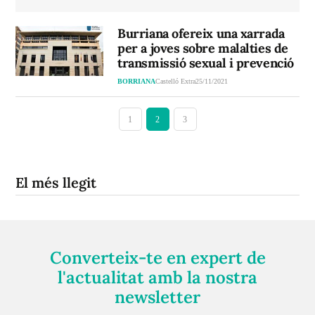
Burriana ofereix una xarrada
per a joves sobre malalties de
transmissió sexual i prevenció
BORRIANA
Castelló Extra
25/11/2021
1
2
3
El més llegit
Converteix-te en expert de
l'actualitat amb la nostra
newsletter