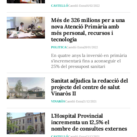
CASTELLÓ
Castelló Extra
16/02/2022
Més de 326 milions per a una
nova Atenció Primària amb
més personal, recursos i
tecnologia
POLITICA
Castelló Extra
28/01/2022
En quatre anys la inversió en primària
s'incrementarà fins a aconseguir el
25% del pressupost sanitari
Sanitat adjudica la redacció del
projecte del centre de salut
Vinaròs II
VINARÒS
Castelló Extra
21/12/2021
L'Hospital Provincial
incrementa un 12,5% el
nombre de consultes externes
CASTELLÓ
Castelló Extra
13/12/2021