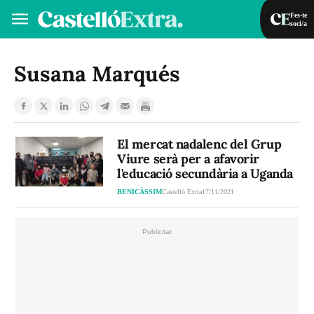
Fes-te
soci/a
Fes-te soci/a
Iniciar sessió
Susana Marqués
VA
ES
El mercat nadalenc del Grup
Viure serà per a afavorir
l'educació secundària a Uganda
BENICÀSSIM
Castelló Extra
17/11/2021