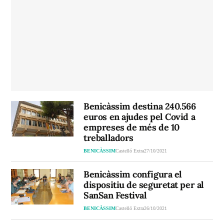
Benicàssim destina 240.566
euros en ajudes pel Covid a
empreses de més de 10
treballadors
BENICÀSSIM
Castelló Extra
27/10/2021
Benicàssim configura el
dispositiu de seguretat per al
SanSan Festival
BENICÀSSIM
Castelló Extra
26/10/2021