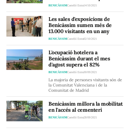
BENICÀSSIM
Castelló Extra
14/10/2021
Les sales d'exposicions de
Benicàssim sumen més de
13.000 visitants en un any
BENICÀSSIM
Castelló Extra
02/10/2021
L'ocupació hotelera a
Benicàssim durant el mes
d'agost supera el 82%
BENICÀSSIM
Castelló Extra
30/09/2021
La majoria de persones visitants són de
la Comunitat Valenciana i de la
Comunitat de Madrid
Benicàssim millora la mobilitat
en l'accés al cementeri
BENICÀSSIM
Castelló Extra
28/09/2021