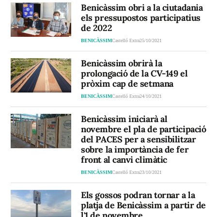
Benicàssim obri a la ciutadania
els pressupostos participatius
de 2022
BENICÀSSIM
Castelló Extra
25/10/2021
Benicàssim obrirà la
prolongació de la CV-149 el
pròxim cap de setmana
BENICÀSSIM
Castelló Extra
24/10/2021
Benicàssim iniciarà al
novembre el pla de participació
del PACES per a sensibilitzar
sobre la importància de fer
front al canvi climàtic
BENICÀSSIM
Castelló Extra
23/10/2021
Els gossos podran tornar a la
platja de Benicàssim a partir de
l'1 de novembre