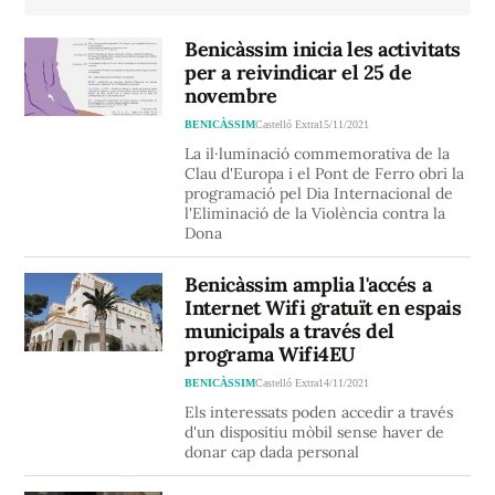
Benicàssim inicia les activitats
per a reivindicar el 25 de
novembre
BENICÀSSIM
Castelló Extra
15/11/2021
La il·luminació commemorativa de la
Clau d'Europa i el Pont de Ferro obri la
programació pel Dia Internacional de
l'Eliminació de la Violència contra la
Dona
Benicàssim amplia l'accés a
Internet Wifi gratuït en espais
municipals a través del
programa Wifi4EU
BENICÀSSIM
Castelló Extra
14/11/2021
Els interessats poden accedir a través
d'un dispositiu mòbil sense haver de
donar cap dada personal