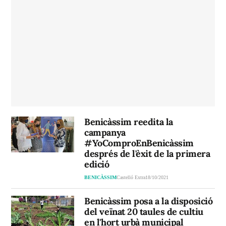
Benicàssim reedita la
campanya
#YoComproEnBenicàssim
després de l'èxit de la primera
edició
BENICÀSSIM
Castelló Extra
18/10/2021
Benicàssim posa a la disposició
del veïnat 20 taules de cultiu
en l'hort urbà municipal