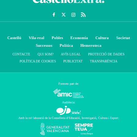
Castelló
Vila-real
Pobles
Economía
Cultura
Societat
Successos
Política
Hemeroteca
CONTACTE
QUI SOM?
AVÍS LEGAL
PROTECCIÓ DE DADES
POLÍTICA DE COOKIES
PUBLICITAT
TRANSPARÈNCIA
Formem part de:
Audiència:
Amb la col·laboració de la Conselleria d’Educació, Investigació, Cultura i Esport: