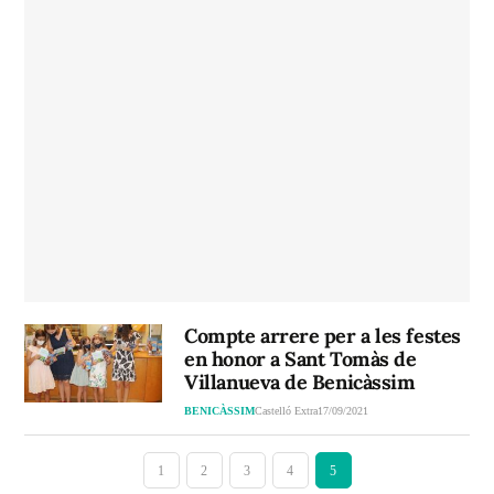
Compte arrere per a les festes
en honor a Sant Tomàs de
Villanueva de Benicàssim
BENICÀSSIM
Castelló Extra
17/09/2021
1
2
3
4
5