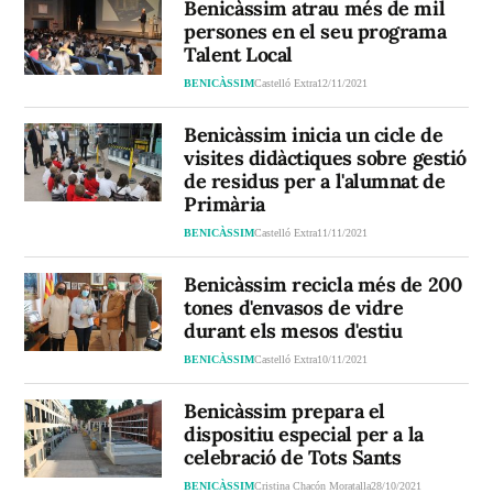
Benicàssim atrau més de mil
persones en el seu programa
Talent Local
BENICÀSSIM
Castelló Extra
12/11/2021
Benicàssim inicia un cicle de
visites didàctiques sobre gestió
de residus per a l'alumnat de
Primària
BENICÀSSIM
Castelló Extra
11/11/2021
Benicàssim recicla més de 200
tones d'envasos de vidre
durant els mesos d'estiu
BENICÀSSIM
Castelló Extra
10/11/2021
Benicàssim prepara el
dispositiu especial per a la
celebració de Tots Sants
BENICÀSSIM
Cristina Chacón Moratalla
28/10/2021