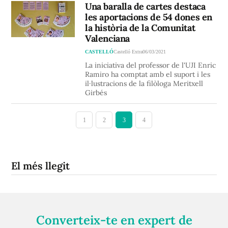
Una baralla de cartes destaca
les aportacions de 54 dones en
la història de la Comunitat
Valenciana
CASTELLÓ
Castelló Extra
06/03/2021
La iniciativa del professor de l'UJI Enric
Ramiro ha comptat amb el suport i les
il·lustracions de la filòloga Meritxell
Girbés
1
2
3
4
El més llegit
Converteix-te en expert de