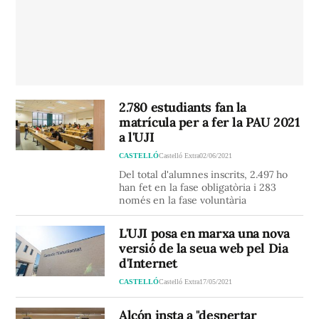
2.780 estudiants fan la
matrícula per a fer la PAU 2021
a l'UJI
CASTELLÓ
Castelló Extra
02/06/2021
Del total d'alumnes inscrits, 2.497 ho
han fet en la fase obligatòria i 283
només en la fase voluntària
L'UJI posa en marxa una nova
versió de la seua web pel Dia
d'Internet
CASTELLÓ
Castelló Extra
17/05/2021
Alcón insta a "despertar