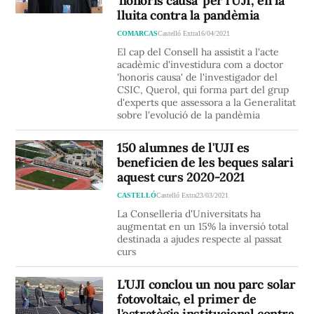
'honoris causa' per l'UJI, en la
lluita contra la pandèmia
COMARCAS
Castelló Extra
16/04/2021
El cap del Consell ha assistit a l'acte
acadèmic d'investidura com a doctor
'honoris causa' de l'investigador del
CSIC, Querol, qui forma part del grup
d'experts que assessora a la Generalitat
sobre l'evolució de la pandèmia
150 alumnes de l'UJI es
beneficien de les beques salari
aquest curs 2020-2021
CASTELLÓ
Castelló Extra
23/03/2021
La Conselleria d'Universitats ha
augmentat en un 15% la inversió total
destinada a ajudes respecte al passat
curs
L'UJI conclou un nou parc solar
fotovoltaic, el primer de
l'estratègia institucional contra