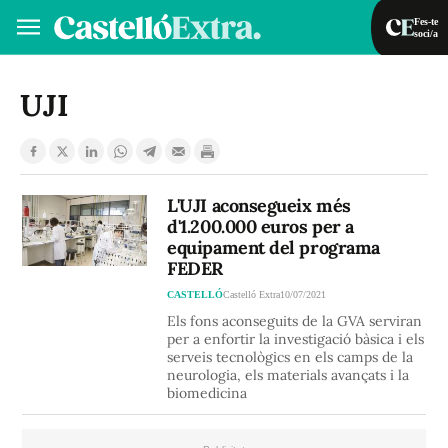
Fes-te
soci/a
Fes-te soci/a
Iniciar sessió
UJI
VA
ES
L'UJI aconsegueix més
d'1.200.000 euros per a
equipament del programa
FEDER
CASTELLÓ
Castelló Extra
10/07/2021
Els fons aconseguits de la GVA serviran
per a enfortir la investigació bàsica i els
serveis tecnològics en els camps de la
neurologia, els materials avançats i la
biomedicina