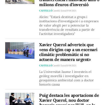
milions d'euros d'inversió
CASTELLÓ
Castelló Extra
19/04/2021
Alcón: "Estarà destinat a grups i
institucions d'investigació i a empreses
de valor afegit per a potenciar la
transferència de resultats a partir de
l'activitat investigadora"
Xavier Querol adverteix que
«ens dirigim cap a un escenari
climàtic problemàtic si no
actuem de manera urgent»
CASTELLÓ
Castelló Extra
16/04/2021
La Universitat Jaume I investeix el
geòleg morellà i investigador en
geoquímica ambiental com a doctor
honoris causa
Puig destaca les aportacions de
Xavier Querol, nou doctor