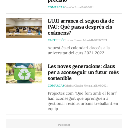
COMARCAS
Castelló Extra
10/06/2021
L'UJI arranca el segon dia de
PAU: Què passa després els
exàmens?
CASTELLÓ
Cristina Chacón Moratalla
08/06/2021
Aquest és el calendari d’accés a la
universitat del curs 2021-2022
Les noves generacions: claus
per a aconseguir un futur més
sostenible
COMARCAS
Cristina Chacón Moratalla
08/06/2021
Projectes com ‘Què fem amb el fem?’
han aconseguit que aprenguen a
gestionar residus urbans treballant en
equip