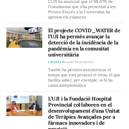
L'UJI ha anunciat que el 98,07% de
l'estudiantat que s'ha presentat a les
Proves d'Accés a la Universitat ha
aprovat els exàmens
El projecte COVID_WATER de
l'UJI ha permès avançar la
detecció de la incidència de la
pandèmia en la comunitat
universitària
CASTELLÓ
Castelló Extra
14/06/2021
També ha permés monitoritzar el
temps que està present el virus, el que
facilita saber, per exemple, si hi ha
casos asimptomàtics
L'UJI i la Fundació Hospital
Provincial col·laboren en el
desenvolupament d'una Unitat
de Teràpies Avançades per a
fàrmacs innovadors i de
precisió