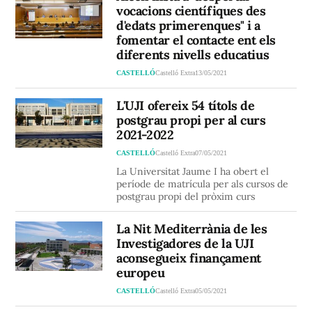
vocacions científiques des
d'edats primerenques" i a
fomentar el contacte ent els
diferents nivells educatius
CASTELLÓ
Castelló Extra
13/05/2021
L'UJI ofereix 54 títols de
postgrau propi per al curs
2021-2022
CASTELLÓ
Castelló Extra
07/05/2021
La Universitat Jaume I ha obert el
període de matrícula per als cursos de
postgrau propi del pròxim curs
La Nit Mediterrània de les
Investigadores de la UJI
aconsegueix finançament
europeu
CASTELLÓ
Castelló Extra
05/05/2021