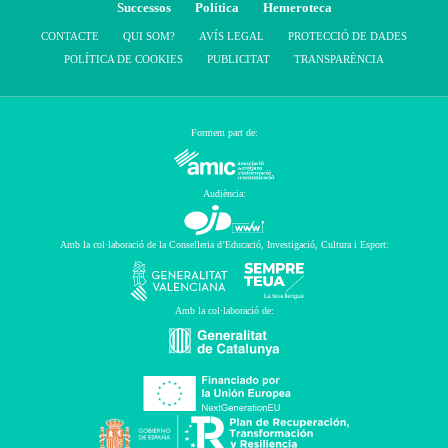
Successos
Política
Hemeroteca
CONTACTE
QUI SOM?
AVÍS LEGAL
PROTECCIÓ DE DADES
POLÍTICA DE COOKIES
PUBLICITAT
TRANSPARÈNCIA
Formem part de:
Audiència:
Amb la col·laboració de la Conselleria d’Educació, Investigació, Cultura i Esport:
Amb la col·laboració de: