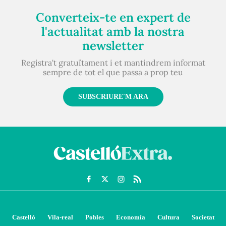
Converteix-te en expert de
l'actualitat amb la nostra
newsletter
Registra't gratuïtament i et mantindrem informat
sempre de tot el que passa a prop teu
SUBSCRIURE'M ARA
Castelló
Vila-real
Pobles
Economía
Cultura
Societat