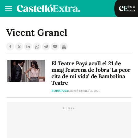
Fes-te
soci/a
Fes-te soci/a
Iniciar sessió
Vicent Granel
VA
ES
El Teatre Payà acull el 21 de
maig l'estrena de l'obra ‘La peor
cita de mi vida’ de Bambolina
Teatre
BORRIANA
Castelló Extra
13/05/2021