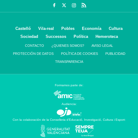
Castelló
Vila-real
Pobles
Economía
Cultura
Sociedad
Successos
Política
Hemeroteca
CONTACTO
¿QUIENES SOMOS?
AVISO LEGAL
PROTECCIÓN DE DATOS
POLÍTICA DE COOKIES
PUBLICIDAD
TRANSPARENCIA
Formamos parte de:
Audiencia:
Con la colaboración de la Conselleria d’Educació, Investigació, Cultura i Esport: