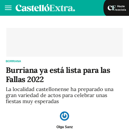
Hazte
socio/a
Hazte socio/a
Iniciar sesión
VA
ES
BORRIANA
Burriana ya está lista para las
Fallas 2022
La localidad castellonense ha preparado una
gran variedad de actos para celebrar unas
fiestas muy esperadas
Olga Sanz