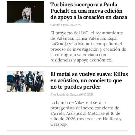
Turbines incorpora a Paula
Puchalt en una nueva edición
de apoyo a la creación en danza
Castelló Extra
17/07/2026
El proyecto del IVC, el Ayuntamiento
de València, Dansa València, Espai
LaGranja y La Mutant acompañará el
proceso de investigación y creación de
la coreógrafa valenciana con
residencias y apoyo económico.
El metal se vuelve suave: Killus
en acústico, un concierto que
no te puedes perder
Álex Ladrón de Guevara
16/07/2026
La banda de Vila-real será la
protagonista del sexto concierto de
«Arrels. Acústics al MetCas» el 16 de
julio de 2026 tras tocar en Hellfest y
Graspop.