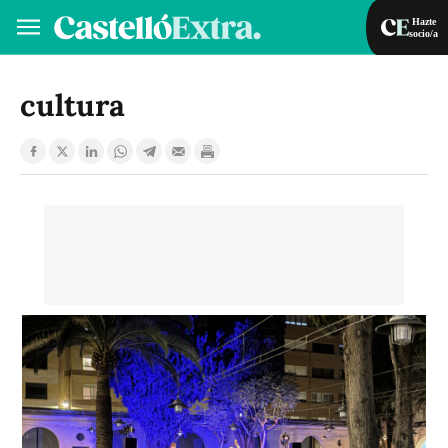
Hazte
socio/a
Hazte socio/a
Iniciar sesión
cultura
VA
ES