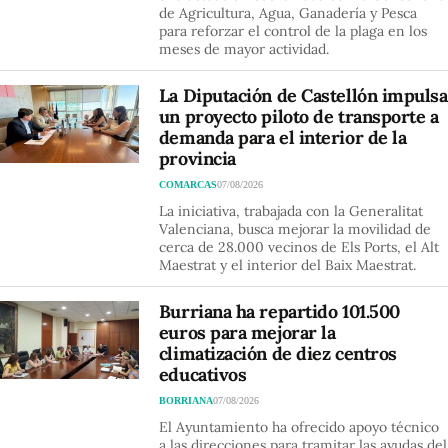
de Agricultura, Agua, Ganadería y Pesca
para reforzar el control de la plaga en los
meses de mayor actividad.
La Diputación de Castellón impulsa
un proyecto piloto de transporte a
demanda para el interior de la
provincia
COMARCAS
07/08/2026
La iniciativa, trabajada con la Generalitat
Valenciana, busca mejorar la movilidad de
cerca de 28.000 vecinos de Els Ports, el Alt
Maestrat y el interior del Baix Maestrat.
Burriana ha repartido 101.500
euros para mejorar la
climatización de diez centros
educativos
BORRIANA
07/08/2026
El Ayuntamiento ha ofrecido apoyo técnico
a las direcciones para tramitar las ayudas del