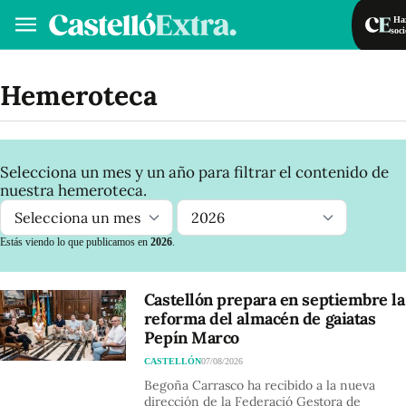
Haz
soci
Hazte socio/a
Iniciar sesión
Hemeroteca
VA
ES
Selecciona un mes y un año para filtrar el contenido de
nuestra hemeroteca.
Estás viendo lo que publicamos en
2026
.
Castellón prepara en septiembre la
reforma del almacén de gaiatas
Pepín Marco
CASTELLÓN
07/08/2026
Begoña Carrasco ha recibido a la nueva
dirección de la Federació Gestora de