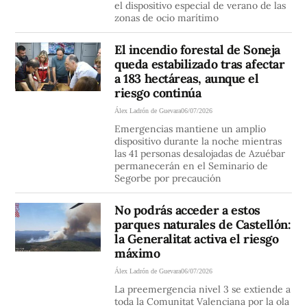
el dispositivo especial de verano de las
zonas de ocio marítimo
El incendio forestal de Soneja
queda estabilizado tras afectar
a 183 hectáreas, aunque el
riesgo continúa
Álex Ladrón de Guevara
06/07/2026
Emergencias mantiene un amplio
dispositivo durante la noche mientras
las 41 personas desalojadas de Azuébar
permanecerán en el Seminario de
Segorbe por precaución
No podrás acceder a estos
parques naturales de Castellón:
la Generalitat activa el riesgo
máximo
Álex Ladrón de Guevara
06/07/2026
La preemergencia nivel 3 se extiende a
toda la Comunitat Valenciana por la ola