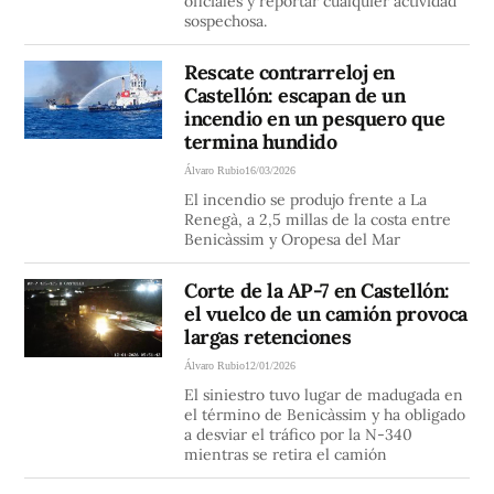
oficiales y reportar cualquier actividad
sospechosa.
Rescate contrarreloj en
Castellón: escapan de un
incendio en un pesquero que
termina hundido
Álvaro Rubio
16/03/2026
El incendio se produjo frente a La
Renegà, a 2,5 millas de la costa entre
Benicàssim y Oropesa del Mar
Corte de la AP-7 en Castellón:
el vuelco de un camión provoca
largas retenciones
Álvaro Rubio
12/01/2026
El siniestro tuvo lugar de madugada en
el término de Benicàssim y ha obligado
a desviar el tráfico por la N-340
mientras se retira el camión