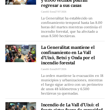
y 6.000 vecinos podrán
regresar a sus casas
Castelló Extra
27/07/2026
La Generalitat ha establecido un
confinamiento temporal hasta las 8.00
horas del martes mientras continúa el
incendio forestal, que ha afectado a
unas 8.500 hectáreas.
La Generalitat mantiene el
confinamiento en La Vall
d’Uixó, Betxí y Onda por el
incendio forestal
Castelló Extra
26/07/2026
La orden mantiene la evacuación en 18
municipios y urbanizaciones, mientras
el fuego sigue activo con un perímetro
de unos 48 kilómetros y 6.500
hectáreas ya quemadas.
Incendio de La Vall d’Uixó: el
fuego sigue fuera de capacidad