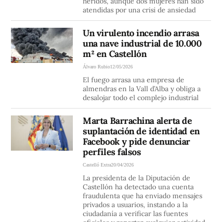
heridos, aunque dos mujeres han sido
atendidas por una crisi de ansiedad
Un virulento incendio arrasa
una nave industrial de 10.000
m² en Castellón
Álvaro Rubio
12/05/2026
El fuego arrasa una empresa de
almendras en la Vall d’Alba y obliga a
desalojar todo el complejo industrial
Marta Barrachina alerta de
suplantación de identidad en
Facebook y pide denunciar
perfiles falsos
Castelló Extra
20/04/2026
La presidenta de la Diputación de
Castellón ha detectado una cuenta
fraudulenta que ha enviado mensajes
privados a usuarios, instando a la
ciudadanía a verificar las fuentes