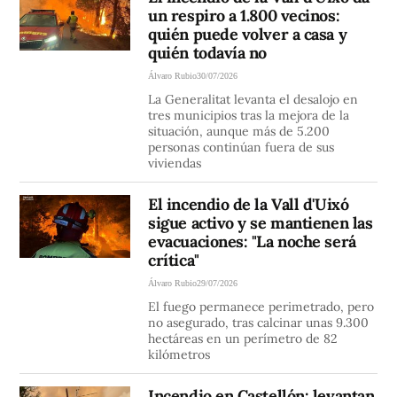
un respiro a 1.800 vecinos:
quién puede volver a casa y
quién todavía no
Álvaro Rubio
30/07/2026
La Generalitat levanta el desalojo en
tres municipios tras la mejora de la
situación, aunque más de 5.200
personas continúan fuera de sus
viviendas
El incendio de la Vall d'Uixó
sigue activo y se mantienen las
evacuaciones: "La noche será
crítica"
Álvaro Rubio
29/07/2026
El fuego permanece perimetrado, pero
no asegurado, tras calcinar unas 9.300
hectáreas en un perímetro de 82
kilómetros
Incendio en Castellón: levantan