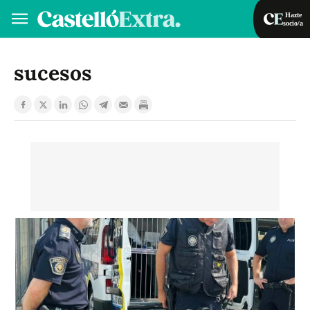
Hazte
socio/a
Hazte socio/a
Iniciar sesión
sucesos
VA
ES