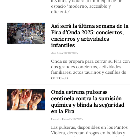
a 3 años y dotará al municipio de un
espacio "moderno, accesible y
eficiente"
Así será la última semana de la
Fira d’Onda 2025: conciertos,
encierros y actividades
infantiles
Ana Aznar
20/10/2025
Onda se prepara para cerrar su Fira con
dos grandes conciertos, actividades
familiares, actos taurinos y desfiles de
carrozas
Onda estrena pulseras
centinela contra la sumisión
química y blinda la seguridad
en la Fira
Castelló Extra
15/10/2025
Las pulseras, disponibles en los Puntos
Violeta, detectan drogas en bebidas y