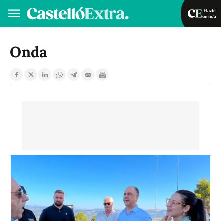
Hazte
socio/a
Hazte socio/a
Iniciar sesión
Onda
VA
ES