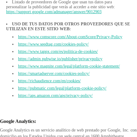
Listado de proveedores de Google que usan tus datos para
personalizar la publicidad que verás al acceder a este sitio web:
https://support.google.com/admanager/answer/9012903
USO DE TUS DATOS POR OTROS PROVEEDORES QUE SE
UTILIZAN EN ESTE SITIO WEB:
https://www.comscore.com/About-comScore/Privacy-Policy
​https://www.seedtag.com/cookies-policy/
https://www.tappx.com/es/politica-de-cookies/
https://admin.pubwise.io/publisher/privacypolicy
https://www.magnite.com/legal/platform-cookie-statement/
https://smartadserver.com/cookies-policy/
https://richaudience.com/en/cookies/
https://pubmatic.com/legal/platform-cookie-policy/
https://aps.amazon.com/aps/privacy-policy/
Google Analytics:
Google Analytics es un servicio analítico de web prestado por Google, Inc. con
domicilio en los Estados Unidos con sede central en 1600 Amphitheatre