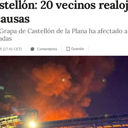
tellón: 20 vecinos realo
causas
 Grapa de Castellón de la Plana ha afectado 
adas
Guardar
25 (17:41 CET)
Comentarios