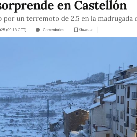
orprende en Castellón
o por un terremoto de 2.5 en la madrugada 
Guardar
025 (09:18 CET)
Comentarios