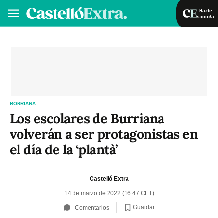
Hazte
socio/a
Hazte socio/a
Iniciar sesión
VA
ES
BORRIANA
Los escolares de Burriana
volverán a ser protagonistas en
el día de la ‘plantà’
Castelló Extra
14 de marzo de 2022 (16:47 CET)
Guardar
Comentarios