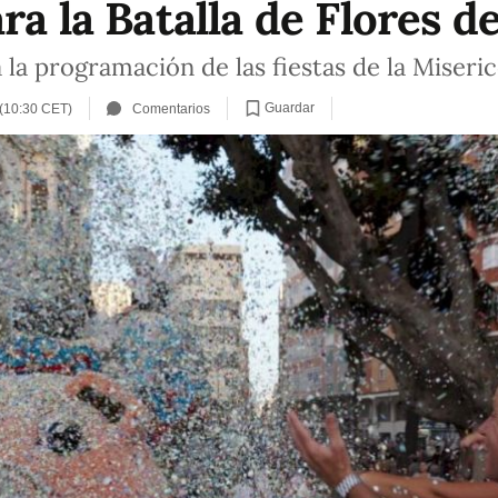
ra la Batalla de Flores d
á la programación de las fiestas de la Miseri
Guardar
 (10:30 CET)
Comentarios