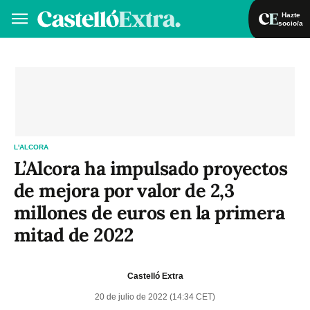
Hazte
socio/a
Hazte socio/a
Iniciar sesión
VA
ES
L'ALCORA
L’Alcora ha impulsado proyectos
de mejora por valor de 2,3
millones de euros en la primera
mitad de 2022
Castelló Extra
20 de julio de 2022 (14:34 CET)