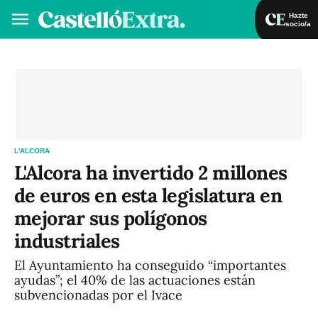
Hazte
socio/a
Hazte socio/a
Iniciar sesión
VA
ES
L'ALCORA
L'Alcora ha invertido 2 millones
de euros en esta legislatura en
mejorar sus polígonos
industriales
El Ayuntamiento ha conseguido “importantes
ayudas”; el 40% de las actuaciones están
subvencionadas por el Ivace