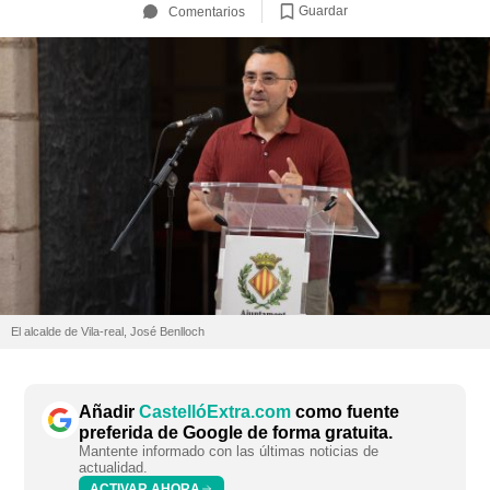
Guardar
Comentarios
El alcalde de Vila-real, José Benlloch
Añadir
CastellóExtra.com
como fuente
preferida de Google de forma gratuita.
Mantente informado con las últimas noticias de
actualidad.
ACTIVAR AHORA