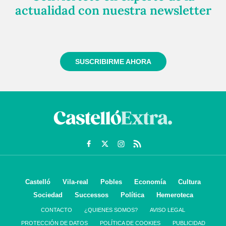
actualidad con nuestra newsletter
Regístrate gratuitamente y te mantendremos
informado siempre de todo lo que pasa cerca de ti
SUSCRIBIRME AHORA
Castelló
Vila-real
Pobles
Economía
Cultura
Sociedad
Successos
Política
Hemeroteca
CONTACTO
¿QUIENES SOMOS?
AVISO LEGAL
PROTECCIÓN DE DATOS
POLÍTICA DE COOKIES
PUBLICIDAD