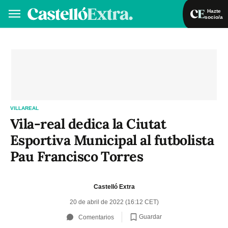
Hazte
socio/a
Hazte socio/a
Iniciar sesión
VA
ES
VILLAREAL
Vila-real dedica la Ciutat
Esportiva Municipal al futbolista
Pau Francisco Torres
Castelló Extra
20 de abril de 2022 (16:12 CET)
Guardar
Comentarios