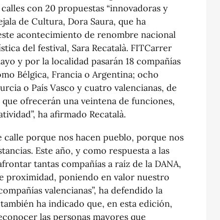
y calles con 20 propuestas “innovadoras y
jala de Cultura, Dora Saura, que ha
este acontecimiento de renombre nacional
tica del festival, Sara Recatalà. FITCarrer
mayo y por la localidad pasarán 18 compañías
como Bélgica, Francia o Argentina; ocho
urcia o País Vasco y cuatro valencianas, de
s) que ofrecerán una veintena de funciones,
tividad”, ha afirmado Recatalà.
de calle porque nos hacen pueblo, porque nos
distancias. Este año, y como respuesta a las
afrontar tantas compañías a raíz de la DANA,
e proximidad, poniendo en valor nuestro
 compañías valencianas”, ha defendido la
 también ha indicado que, en esta edición,
reconocer las personas mayores que