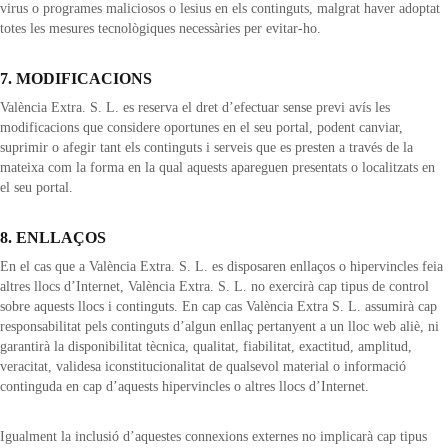
virus o programes maliciosos o lesius en els continguts, malgrat haver adoptat
totes les mesures tecnològiques necessàries per evitar-ho.
7. MODIFICACIONS
València Extra. S. L. es reserva el dret d’efectuar sense previ avís les
modificacions que considere oportunes en el seu portal, podent canviar,
suprimir o afegir tant els continguts i serveis que es presten a través de la
mateixa com la forma en la qual aquests apareguen presentats o localitzats en
el seu portal.
8. ENLLAÇOS
En el cas que a València Extra. S. L. es disposaren enllaços o hipervincles feia
altres llocs d’Internet, València Extra. S. L. no exercirà cap tipus de control
sobre aquests llocs i continguts. En cap cas València Extra S. L. assumirà cap
responsabilitat pels continguts d’algun enllaç pertanyent a un lloc web aliè, ni
garantirà la disponibilitat tècnica, qualitat, fiabilitat, exactitud, amplitud,
veracitat, validesa iconstitucionalitat de qualsevol material o informació
continguda en cap d’aquests hipervincles o altres llocs d’Internet.
Igualment la inclusió d’aquestes connexions externes no implicarà cap tipus