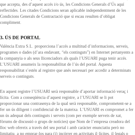
que accepta, des d’aquest accés i/o ús, les Condicions Generals d’Ús aquí
reflectides. Les citades Condicions seran aplicable independentment de les
Condicions Generals de Contractació que si escau resulten d’obligat
compliment.
3. ÚS DE PORTAL
València Extra S.L. proporciona l’accés a multitud d’informacions, serveis,
programes o dades (d’ara endavant, “els continguts”) en Internet pertanyents a
la companyia o als seus llicenciadors als quals l’USUARI puga tenir accés.
L’USUARI assumeix la responsabilitat de l’ús del portal. Aquesta
responsabilitat s’estén al registre que anés necessari per accedir a determinats
serveis o continguts.
En aquest registre l’USUARI serà responsable d’aportar informació veraç i
lícita. Com a conseqüència d’aquest registre, a l’USUARI se li pot
proporcionar una contrasenya de la qual serà responsable, comprometent-se a
fer un ús diligent i confidencial de la mateixa. L’USUARI es compromet a fer
un ús adequat dels continguts i serveis (com per exemple serveis de xat,
fòrums de discussió o grups de notícies) que Nom de l’empresa creadora del
lloc web ofereix a través del seu portal i amb caràcter enunciatiu però no
limitatiu, a no emprar-los para (i) incórrer en activitats il·lícites, il·legals o