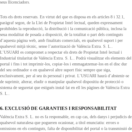
seus llicenciadors.
Tots els drets reservats. En virtut del que es disposa en els articles 8 i 32.1,
paràgraf segon, de la Llei de Propietat Intel·lectual, queden expressament
prohibides la reproducció, la distribució i la comunicació pública, inclosa la
seua modalitat de posada a disposició, de la totalitat o part dels continguts
d’aquesta pàgina web, amb finalitats comercials, en qualsevol suport i per
qualsevol mitjà tècnic, sense l’autorització de València Extra. S. L..
L’USUARI es compromet a respectar els drets de Propietat Intel·lectual i
Industrial titularitat de València Extra. S. L.. Podrà visualitzar els elements del
portal i fins i tot imprimir-los, copiar-los i emmagatzemar-los en el disc dur
del seu ordinador o en qualsevol altre suport físic sempre que siga,
exclusivament, per al seu ús personal i privat. L’USUARI haurà d’abstenir-se
de suprimir, alterar, eludir o manipular qualsevol dispositiu de protecció o
sistema de seguretat que estigués instal·lat en ell les pàgines de València Extra
S. L..
6. EXCLUSIÓ DE GARANTIES I RESPONSABILITAT
València Extra S. L. no es fa responsable, en cap cas, dels danys i perjudicis de
qualsevol naturalesa que pogueren ocasionar, a títol enunciatiu: errors o
omissions en els continguts, falta de disponibilitat del portal o la transmissió de