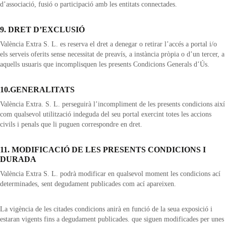
d’associació, fusió o participació amb les entitats connectades.
9. DRET D’EXCLUSIÓ
València Extra S. L. es reserva el dret a denegar o retirar l’accés a portal i/o
els serveis oferits sense necessitat de preavís, a instància pròpia o d’un tercer, a
aquells usuaris que incomplisquen les presents Condicions Generals d’Ús.
10.GENERALITATS
València Extra. S. L. perseguirà l’incompliment de les presents condicions així
com qualsevol utilització indeguda del seu portal exercint totes les accions
civils i penals que li puguen correspondre en dret.
11. MODIFICACIÓ DE LES PRESENTS CONDICIONS I
DURADA
València Extra S. L. podrà modificar en qualsevol moment les condicions ací
determinades, sent degudament publicades com ací apareixen.
La vigència de les citades condicions anirà en funció de la seua exposició i
estaran vigents fins a degudament publicades. que siguen modificades per unes