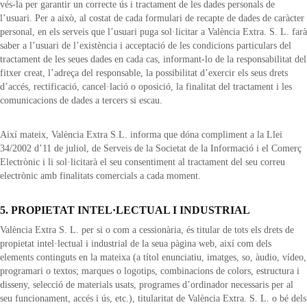
vés-la per garantir un correcte ús i tractament de les dades personals de
l’usuari. Per a això, al costat de cada formulari de recapte de dades de caràcter
personal, en els serveis que l’usuari puga sol·licitar a València Extra. S. L. farà
saber a l’usuari de l’existència i acceptació de les condicions particulars del
tractament de les seues dades en cada cas, informant-lo de la responsabilitat del
fitxer creat, l’adreça del responsable, la possibilitat d’exercir els seus drets
d’accés, rectificació, cancel·lació o oposició, la finalitat del tractament i les
comunicacions de dades a tercers si escau.
Així mateix, València Extra S.L. informa que dóna compliment a la Llei
34/2002 d’11 de juliol, de Serveis de la Societat de la Informació i el Comerç
Electrònic i li sol·licitarà el seu consentiment al tractament del seu correu
electrònic amb finalitats comercials a cada moment.
5. PROPIETAT INTEL·LECTUAL I INDUSTRIAL
València Extra S. L. per si o com a cessionària, és titular de tots els drets de
propietat intel·lectual i industrial de la seua pàgina web, així com dels
elements continguts en la mateixa (a títol enunciatiu, imatges, so, àudio, vídeo,
programari o textos; marques o logotips, combinacions de colors, estructura i
disseny, selecció de materials usats, programes d’ordinador necessaris per al
seu funcionament, accés i ús, etc.), titularitat de València Extra. S. L. o bé dels