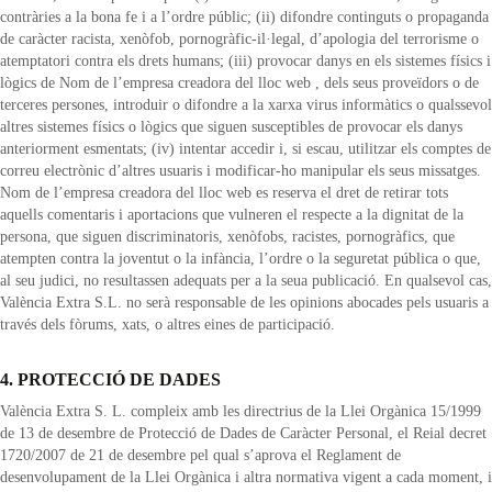
contràries a la bona fe i a l’ordre públic; (ii) difondre continguts o propaganda
de caràcter racista, xenòfob, pornogràfic-il·legal, d’apologia del terrorisme o
atemptatori contra els drets humans; (iii) provocar danys en els sistemes físics i
lògics de Nom de l’empresa creadora del lloc web , dels seus proveïdors o de
terceres persones, introduir o difondre a la xarxa virus informàtics o qualssevol
altres sistemes físics o lògics que siguen susceptibles de provocar els danys
anteriorment esmentats; (iv) intentar accedir i, si escau, utilitzar els comptes de
correu electrònic d’altres usuaris i modificar-ho manipular els seus missatges.
Nom de l’empresa creadora del lloc web es reserva el dret de retirar tots
aquells comentaris i aportacions que vulneren el respecte a la dignitat de la
persona, que siguen discriminatoris, xenòfobs, racistes, pornogràfics, que
atempten contra la joventut o la infància, l’ordre o la seguretat pública o que,
al seu judici, no resultassen adequats per a la seua publicació. En qualsevol cas,
València Extra S.L. no serà responsable de les opinions abocades pels usuaris a
través dels fòrums, xats, o altres eines de participació.
4. PROTECCIÓ DE DADES
València Extra S. L. compleix amb les directrius de la Llei Orgànica 15/1999
de 13 de desembre de Protecció de Dades de Caràcter Personal, el Reial decret
1720/2007 de 21 de desembre pel qual s’aprova el Reglament de
desenvolupament de la Llei Orgànica i altra normativa vigent a cada moment, i