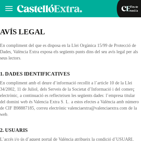
Fes-te
soci/a
Fes-te soci/a
Iniciar sessió
AVÍS LEGAL
En compliment del que es disposa en la Llei Orgànica 15/99 de Protecció de
VA
ES
Dades, València Extra exposa els següents punts dins del seu avís legal per als
seus lectors.
1. DADES IDENTIFICATIVES
En compliment amb el deure d’informació recollit a l’article 10 de la Llei
34/2002, 11 de Juliol, dels Serveis de la Societat d’Informació i del comerç
electrònic, a continuació es reflecteixen les següents dades: l’empresa titular
del domini web és Valencia Extra S. L. a estos efectes a València amb número
de CIF B98887185, correu electrònic valenciaextra@valenciaextra.com de la
web.
2. USUARIS
L’accés i/o ús d’aquest portal de València atribueix la condició d’USUARI,