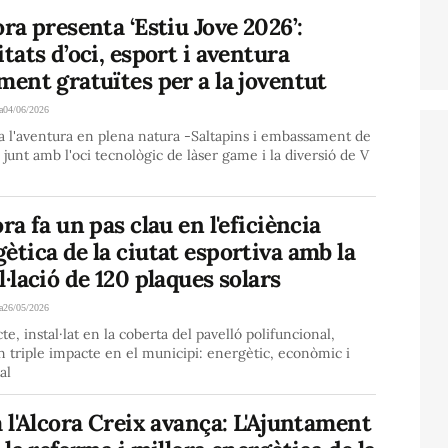
ora presenta ‘Estiu Jove 2026’:
itats d’oci, esport i aventura
ment gratuïtes per a la joventut
a
04/06/2026
 l'aventura en plena natura -Saltapins i embassament de
- junt amb l'oci tecnològic de làser game i la diversió de V
ora fa un pas clau en l'eficiència
ètica de la ciutat esportiva amb la
l·lació de 120 plaques solars
a
26/05/2026
cte, instal·lat en la coberta del pavelló polifuncional,
n triple impacte en el municipi: energètic, econòmic i
al
a l'Alcora Creix avança: L'Ajuntament