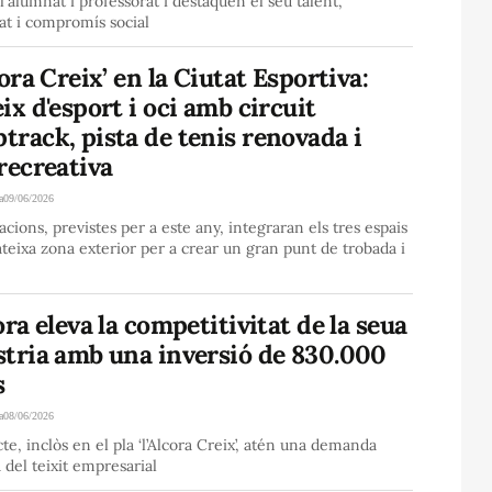
l'alumnat i professorat i destaquen el seu talent,
tat i compromís social
cora Creix’ en la Ciutat Esportiva:
ix d'esport i oci amb circuit
rack, pista de tenis renovada i
recreativa
a
09/06/2026
acions, previstes per a este any, integraran els tres espais
teixa zona exterior per a crear un gran punt de trobada i
ora eleva la competitivitat de la seua
stria amb una inversió de 830.000
s
a
08/06/2026
cte, inclòs en el pla ‘l’Alcora Creix’, atén una demanda
a del teixit empresarial