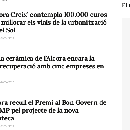
El 
cora Creix’ contempla 100.000 euros
 millorar els vials de la urbanització
el Sol
a
29/04/2026
ia ceràmica de l’Alcora encara la
 recuperació amb cinc empreses en
a
28/04/2026
ora recull el Premi al Bon Govern de
MP pel projecte de la nova
oteca
a
23/04/2026