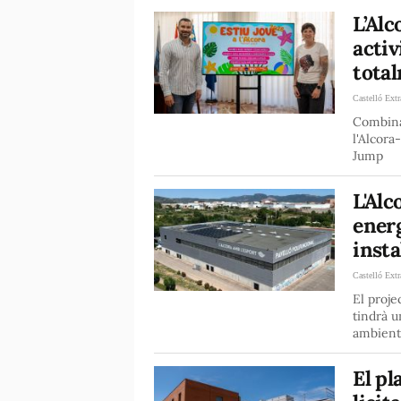
L’Alc
activ
total
Castelló Extr
Combina
l'Alcora
Jump
L'Alc
energ
insta
Castelló Extr
El proje
tindrà u
ambient
El pl