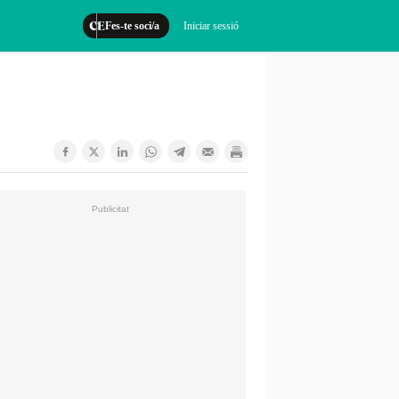
Fes-te soci/a
Iniciar sessió