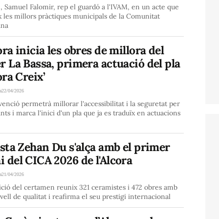
e, Samuel Falomir, rep el guardó a l'IVAM, en un acte que
 les millors pràctiques municipals de la Comunitat
ana
ora inicia les obres de millora del
r La Bassa, primera actuació del pla
cora Creix’
a
22/04/2026
venció permetrà millorar l'accessibilitat i la seguretat per
ants i marca l'inici d'un pla que ja es traduïx en actuacions
ista Zehan Du s'alça amb el primer
 del CICA 2026 de l'Alcora
a
21/04/2026
ició del certamen reunix 321 ceramistes i 472 obres amb
ivell de qualitat i reafirma el seu prestigi internacional