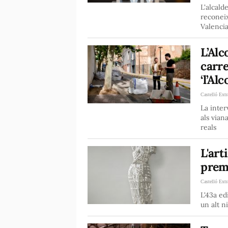
L'alcald
reconeix
Valenci
L’Alc
carre
‘l’Al
Castelló Extr
La inter
als vian
reals
L'art
premi
Castelló Extr
L'43a ed
un alt n