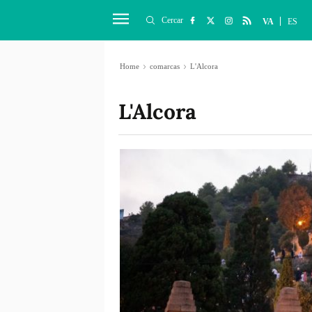
Cercar
VA
ES
Home
comarcas
L'Alcora
L'Alcora