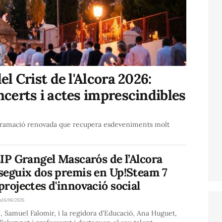
el Crist de l'Alcora 2026:
ncerts i actes imprescindibles
ogramació renovada que recupera esdeveniments molt
IP Grangel Mascarós de l’Alcora
seguix dos premis en Up!Steam 7
rojectes d'innovació social
a
16/06/2026
e, Samuel Falomir, i la regidora d'Educació, Ana Huguet,