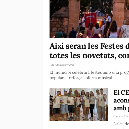
Així seran les Festes d
totes les novetats, co
Ana Aznar
29/07/2026
El municipi celebrarà festes amb una pr
populars i reforça l'oferta musical
El CE
acon
amb p
Castelló Extr
L'alcald