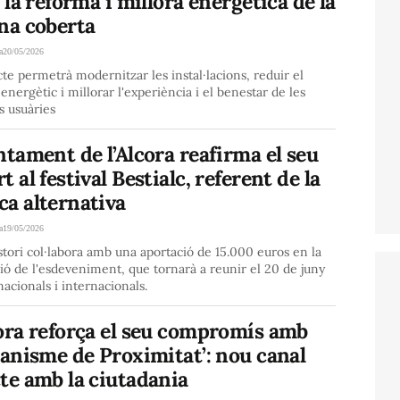
a la reforma i millora energètica de la
na coberta
a
20/05/2026
cte permetrà modernitzar les instal·lacions, reduir el
nergètic i millorar l'experiència i el benestar de les
s usuàries
ntament de l’Alcora reafirma el seu
t al festival Bestialc, referent de la
ca alternativa
a
19/05/2026
stori col·labora amb una aportació de 15.000 euros en la
ió de l'esdeveniment, que tornarà a reunir el 20 de juny
acionals i internacionals.
ora reforça el seu compromís amb
banisme de Proximitat’: nou canal
te amb la ciutadania