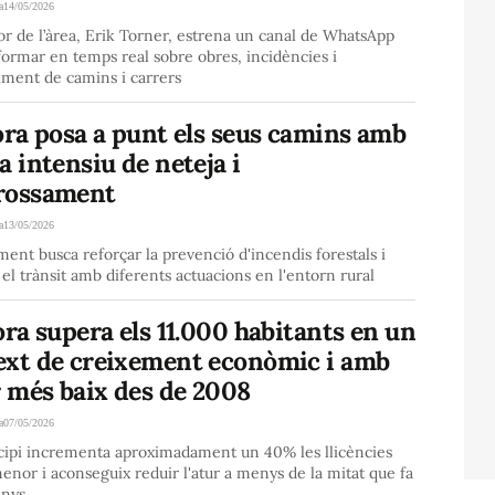
a
14/05/2026
or de l’àrea, Erik Torner, estrena un canal de WhatsApp
formar en temps real sobre obres, incidències i
ment de camins i carrers
ora posa a punt els seus camins amb
a intensiu de neteja i
rossament
a
13/05/2026
ment busca reforçar la prevenció d'incendis forestals i
 el trànsit amb diferents actuacions en l'entorn rural
ora supera els 11.000 habitants en un
ext de creixement econòmic i amb
r més baix des de 2008
a
07/05/2026
cipi incrementa aproximadament un 40% les llicències
enor i aconseguix reduir l'atur a menys de la mitat que fa
anys