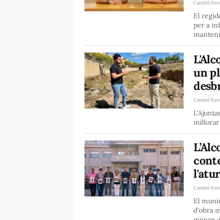
Castelló Extr
El regid
per a in
manteni
L'Alc
un pl
desb
Castelló Extr
L'Ajunta
millorar
L’Alc
cont
l'atu
Castelló Extr
El muni
d'obra m
quinze 