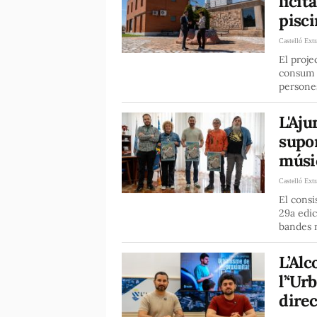
licit
pisci
Castelló Extr
El proje
consum e
persone
L'Aju
supor
músi
Castelló Extr
El consi
29a edic
bandes n
L’Alc
l’‘Ur
direc