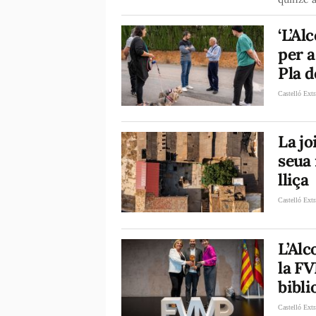
‘L’Al
per a
Pla d
Castelló Extr
La jo
seua
lliça
Castelló Extr
L’Alc
la FV
bibli
Castelló Extr