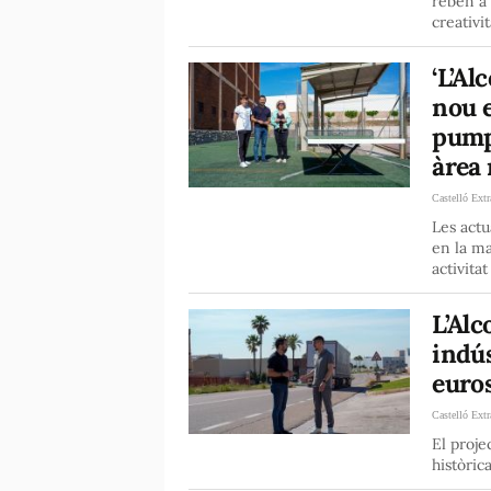
reben a 
creativi
‘L’Al
nou e
pumpt
àrea 
Castelló Extr
Les actu
en la ma
activitat
L’Alc
indú
euro
Castelló Extr
El proje
històric