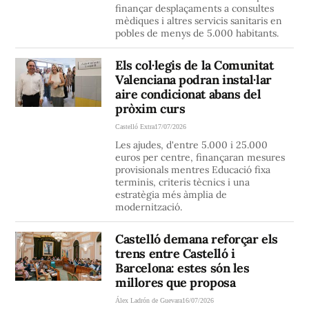
finançar desplaçaments a consultes
mèdiques i altres servicis sanitaris en
pobles de menys de 5.000 habitants.
Els col·legis de la Comunitat
Valenciana podran instal·lar
aire condicionat abans del
pròxim curs
Castelló Extra
17/07/2026
Les ajudes, d'entre 5.000 i 25.000
euros per centre, finançaran mesures
provisionals mentres Educació fixa
terminis, criteris tècnics i una
estratègia més àmplia de
modernització.
Castelló demana reforçar els
trens entre Castelló i
Barcelona: estes són les
millores que proposa
Álex Ladrón de Guevara
16/07/2026