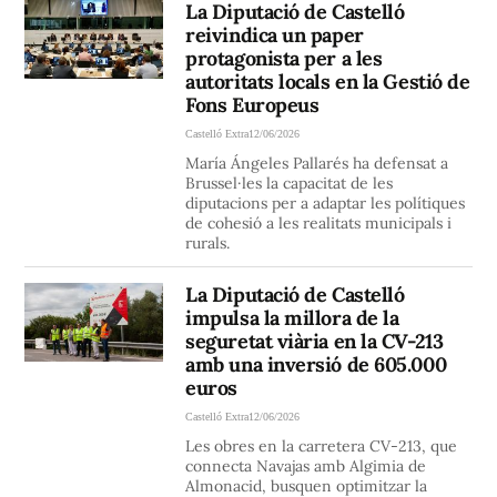
La Diputació de Castelló
reivindica un paper
protagonista per a les
autoritats locals en la Gestió de
Fons Europeus
Castelló Extra
12/06/2026
María Ángeles Pallarés ha defensat a
Brussel·les la capacitat de les
diputacions per a adaptar les polítiques
de cohesió a les realitats municipals i
rurals.
La Diputació de Castelló
impulsa la millora de la
seguretat viària en la CV-213
amb una inversió de 605.000
euros
Castelló Extra
12/06/2026
Les obres en la carretera CV-213, que
connecta Navajas amb Algimia de
Almonacid, busquen optimitzar la