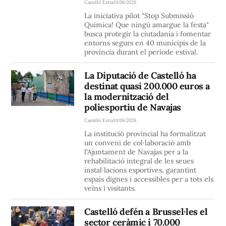
Castelló Extra
10/06/2026
La iniciativa pilot "Stop Submissió
Química! Que ningú amargue la festa"
busca protegir la ciutadania i fomentar
entorns segurs en 40 municipis de la
província durant el període estival.
La Diputació de Castelló ha
destinat quasi 200.000 euros a
la modernització del
poliesportiu de Navajas
Castelló Extra
10/06/2026
La institució provincial ha formalitzat
un conveni de col·laboració amb
l'Ajuntament de Navajas per a la
rehabilitació integral de les seues
instal·lacions esportives, garantint
espais dignes i accessibles per a tots els
veïns i visitants.
Castelló defén a Brussel·les el
sector ceràmic i 70.000