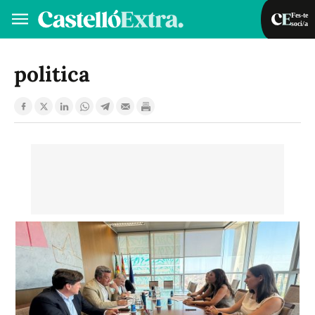
Fes-te
soci/a
Fes-te soci/a
Iniciar sessió
politica
VA
ES