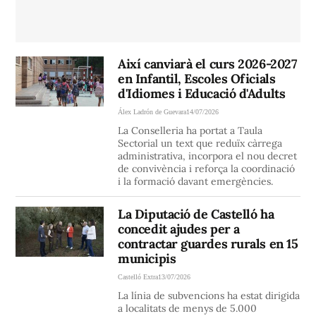
Així canviarà el curs 2026-2027
en Infantil, Escoles Oficials
d'Idiomes i Educació d'Adults
Álex Ladrón de Guevara
14/07/2026
La Conselleria ha portat a Taula
Sectorial un text que reduïx càrrega
administrativa, incorpora el nou decret
de convivència i reforça la coordinació
i la formació davant emergències.
La Diputació de Castelló ha
concedit ajudes per a
contractar guardes rurals en 15
municipis
Castelló Extra
13/07/2026
La línia de subvencions ha estat dirigida
a localitats de menys de 5.000