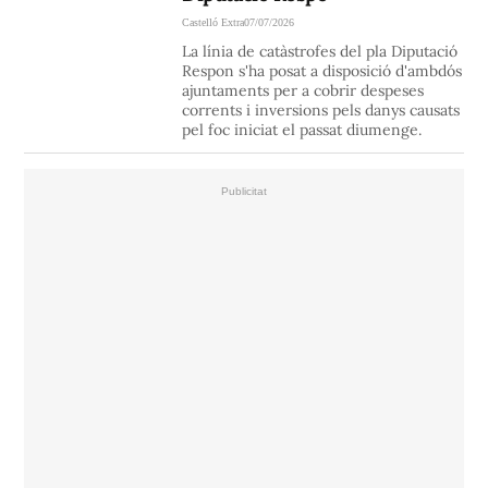
Castelló Extra
07/07/2026
La línia de catàstrofes del pla Diputació
Respon s'ha posat a disposició d'ambdós
ajuntaments per a cobrir despeses
corrents i inversions pels danys causats
pel foc iniciat el passat diumenge.