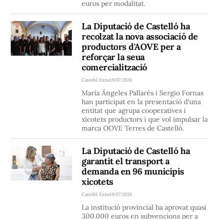
euros per modalitat.
La Diputació de Castelló ha
recolzat la nova associació de
productors d'AOVE per a
reforçar la seua
comercialització
Castelló Extra
19/07/2026
María Ángeles Pallarés i Sergio Fornas
han participat en la presentació d'una
entitat que agrupa cooperatives i
xicotets productors i que vol impulsar la
marca OOVE Terres de Castelló.
La Diputació de Castelló ha
garantit el transport a
demanda en 96 municipis
xicotets
Castelló Extra
18/07/2026
La institució provincial ha aprovat quasi
300.000 euros en subvencions per a