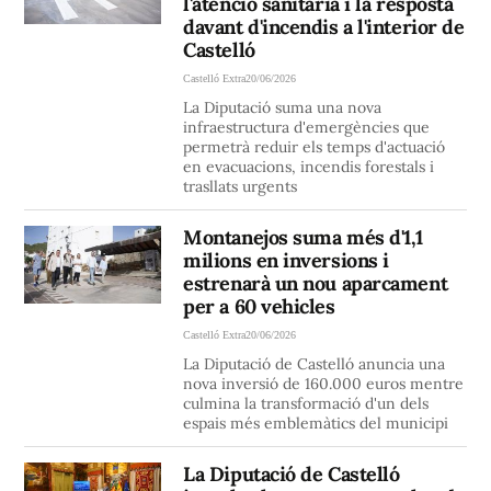
l'atenció sanitària i la resposta
davant d'incendis a l'interior de
Castelló
Castelló Extra
20/06/2026
La Diputació suma una nova
infraestructura d'emergències que
permetrà reduir els temps d'actuació
en evacuacions, incendis forestals i
trasllats urgents
Montanejos suma més d'1,1
milions en inversions i
estrenarà un nou aparcament
per a 60 vehicles
Castelló Extra
20/06/2026
La Diputació de Castelló anuncia una
nova inversió de 160.000 euros mentre
culmina la transformació d'un dels
espais més emblemàtics del municipi
La Diputació de Castelló