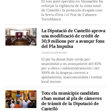
El nou punt operatiu en Alcossebre ha
reforçat la vigilància de la costa nord
de Castelló i la protecció d'espais com
la Serra d'Irta i el Prat de Cabanes-
Torreblanca.
La Diputació de Castelló aprova
una modificació de crèdit de
30,9 milions per a avançar fons
del Pla Impulsa
Castelló Extra
30/06/2026
El ple ha donat llum verda per
unanimitat a un avançament del 85%
per a obres i subministraments i del
100% de la despesa corrent a
ajuntaments, mancomunitats i entitat
local menor.
Tots els municipis candidats
s'han sumat al pla de càmeres
de trànsit de la Diputació de
Castelló