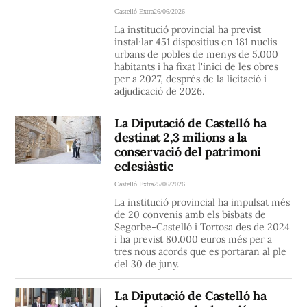
Castelló Extra
26/06/2026
La institució provincial ha previst
instal·lar 451 dispositius en 181 nuclis
urbans de pobles de menys de 5.000
habitants i ha fixat l'inici de les obres
per a 2027, després de la licitació i
adjudicació de 2026.
La Diputació de Castelló ha
destinat 2,3 milions a la
conservació del patrimoni
eclesiàstic
Castelló Extra
25/06/2026
La institució provincial ha impulsat més
de 20 convenis amb els bisbats de
Segorbe-Castelló i Tortosa des de 2024
i ha previst 80.000 euros més per a
tres nous acords que es portaran al ple
del 30 de juny.
La Diputació de Castelló ha