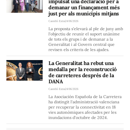
impulsat una declaració per a
demanar un finançament més
just per als municipis mitjans
Castelló Extra
24/06/2026
La proposta s'elevarà al ple de juny amb
l'objectiu de reunir el suport unànime
de tots els grups i de demanar a la
Generalitat i al Govern central que
revisen els criteris de les ajudes.
La Generalitat ha rebut una
medalla per la reconstrucció
de carreteres després de la
DANA
Castelló Extra
24/06/2026
La Asociación Española de la Carretera
ha distingit l'administració valenciana
per recuperar la connectivitat en 18
vies autonòmiques afectades per les
inundacions d'octubre de 2024.