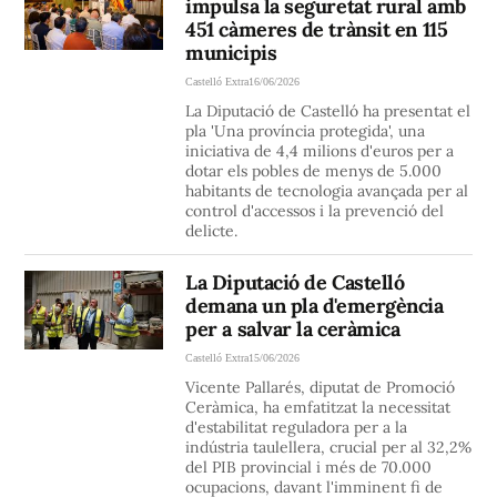
impulsa la seguretat rural amb
451 càmeres de trànsit en 115
municipis
Castelló Extra
16/06/2026
La Diputació de Castelló ha presentat el
pla 'Una província protegida', una
iniciativa de 4,4 milions d'euros per a
dotar els pobles de menys de 5.000
habitants de tecnologia avançada per al
control d'accessos i la prevenció del
delicte.
La Diputació de Castelló
demana un pla d'emergència
per a salvar la ceràmica
Castelló Extra
15/06/2026
Vicente Pallarés, diputat de Promoció
Ceràmica, ha emfatitzat la necessitat
d'estabilitat reguladora per a la
indústria taulellera, crucial per al 32,2%
del PIB provincial i més de 70.000
ocupacions, davant l'imminent fi de