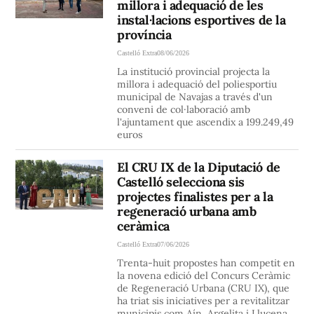
millora i adequació de les
instal·lacions esportives de la
província
Castelló Extra
08/06/2026
La institució provincial projecta la
millora i adequació del poliesportiu
municipal de Navajas a través d'un
conveni de col·laboració amb
l'ajuntament que ascendix a 199.249,49
euros
El CRU IX de la Diputació de
Castelló selecciona sis
projectes finalistes per a la
regeneració urbana amb
ceràmica
Castelló Extra
07/06/2026
Trenta-huit propostes han competit en
la novena edició del Concurs Ceràmic
de Regeneració Urbana (CRU IX), que
ha triat sis iniciatives per a revitalitzar
municipis com Aín, Argelita i Llucena