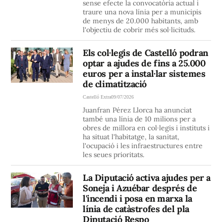
sense efecte la convocatòria actual i
traure una nova línia per a municipis
de menys de 20.000 habitants, amb
l'objectiu de cobrir més sol·licituds.
Els col·legis de Castelló podran
optar a ajudes de fins a 25.000
euros per a instal·lar sistemes
de climatització
Castelló Extra
09/07/2026
Juanfran Pérez Llorca ha anunciat
també una línia de 10 milions per a
obres de millora en col·legis i instituts i
ha situat l'habitatge, la sanitat,
l'ocupació i les infraestructures entre
les seues prioritats.
La Diputació activa ajudes per a
Soneja i Azuébar després de
l'incendi i posa en marxa la
línia de catàstrofes del pla
Diputació Respo