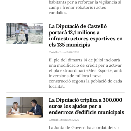
habitants per a reforçar la vigilància al
camp i frenar robatoris i actes
vandàlics.
La Diputació de Castelló
portarà 12,1 milions a
infraestructures esportives en
els 135 municipis
Castelló Extra
10/07/2026
El ple del dimarts 14 de juliol inclourà
una modificació de crèdit per a activar
el pla extraordinari «Més Esport», amb
inversions de millora i nova
construcció segons la població de cada
localitat.
La Diputació triplica a 300.000
euros les ajudes per a
enderrocs d'edificis municipals
Castelló Extra
09/07/2026
La Junta de Govern ha acordat deixar