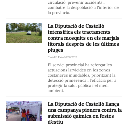
circulació, prevenir accidents i
combatre la despoblació a l'interior de
la província.
La Diputació de Castelló
intensifica els tractaments
contra mosquits en els marjals
litorals després de les últimes
pluges
Castelló Extra
10/06/2026
El servici provincial ha reforçat les
actuacions larvicides en les zones
costaneres inundables, prioritzant la
detecció primerenca i l'eficàcia per a
protegir la salut pública i el medi
ambient.
La Diputació de Castelló llança
una campanya pionera contra la
submissió química en festes
d'estiu