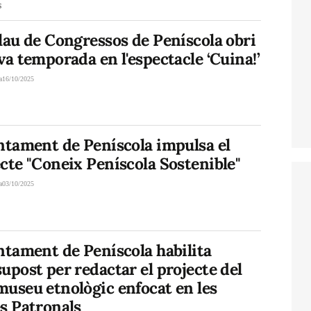
s
lau de Congressos de Peníscola obri
va temporada en l'espectacle ‘Cuina!’
a
16/10/2025
ntament de Peníscola impulsa el
cte "Coneix Peníscola Sostenible"
a
03/10/2025
ntament de Peníscola habilita
upost per redactar el projecte del
useu etnològic enfocat en les
s Patronals