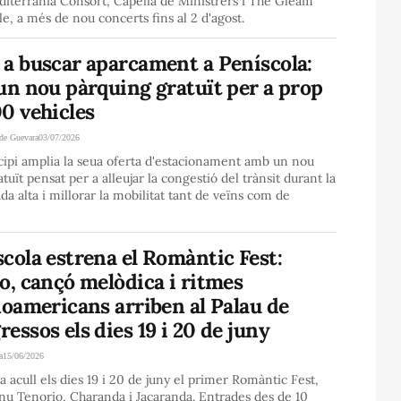
iterrània Consort, Capella de Ministrers i The Gleam
, a més de nou concerts fins al 2 d'agost.
 a buscar aparcament a Peníscola:
un nou pàrquing gratuït per a prop
0 vehicles
de Guevara
03/07/2026
cipi amplia la seua oferta d'estacionament amb un nou
atuït pensat per a alleujar la congestió del trànsit durant la
a alta i millorar la mobilitat tant de veïns com de
cola estrena el Romàntic Fest:
o, cançó melòdica i ritmes
noamericans arriben al Palau de
essos els dies 19 i 20 de juny
a
15/06/2026
a acull els dies 19 i 20 de juny el primer Romàntic Fest,
u Tenorio, Charanda i Jacaranda. Entrades des de 10