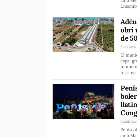
amb Med
Ensemble
Adéu
obri 
de 50
Álex Ladrón 
El muni
espai gr
temporad
turistes.
Penís
boler
llati
Congr
Castelló Extr
Peníscol
amb Man