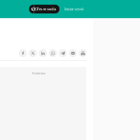
Fes-te soci/a
Iniciar sessió