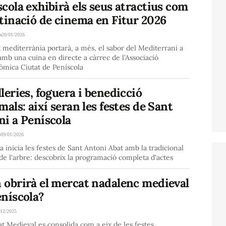
cola exhibirà els seus atractius com
tinació de cinema en Fitur 2026
a
20/01/2026
t mediterrània portarà, a més, el sabor del Mediterrani a
mb una cuina en directe a càrrec de l'Associació
òmica Ciutat de Peníscola
leries, foguera i benedicció
mals: així seran les festes de Sant
ni a Peníscola
o
09/01/2026
a inicia les festes de Sant Antoni Abat amb la tradicional
de l'arbre: descobrix la programació completa d'actes
 obrirà el mercat nadalenc medieval
eníscola?
/12/2025
t Medieval es consolida com a eix de les festes