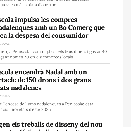
ues: esta és la data d'obertura
scola impulsa les compres
adalenques amb un Bo Comerç que
ica la despesa del consumidor
/11/2025
rç a Peníscola: com duplicar els teus diners i gastar 40
agant només 20 en els comerços locals
scola encendrà Nadal amb un
tacle de 150 drons i dos grans
ats nadalencs
/11/2025
e l'encesa de llums nadalenques a Peníscola: data,
ció i novetats d'este 2025
en els treballs de disseny del nou