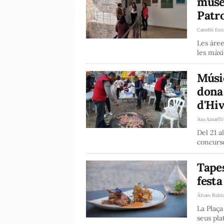
museu
Patro
Castelló Extr
Les àree
les màxi
Músic
dona 
d'Hi
Ana Aznar
05
Del 21 a
concurso
Tapes
festa
Álvaro Rubi
La Plaça
seus pla