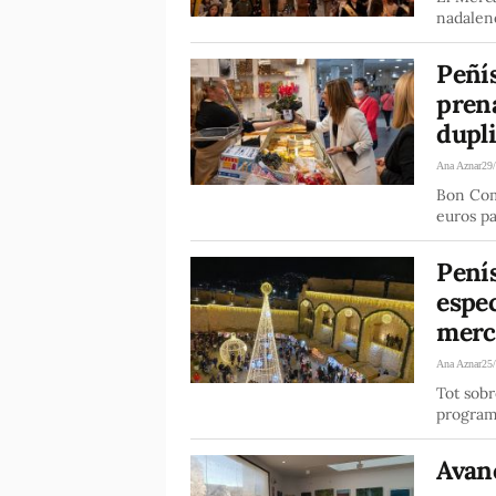
nadalenq
Peñí
pren
dupl
Ana Aznar
29
Bon Come
euros p
Pení
espec
merc
Ana Aznar
25
Tot sobr
programa
Avanç