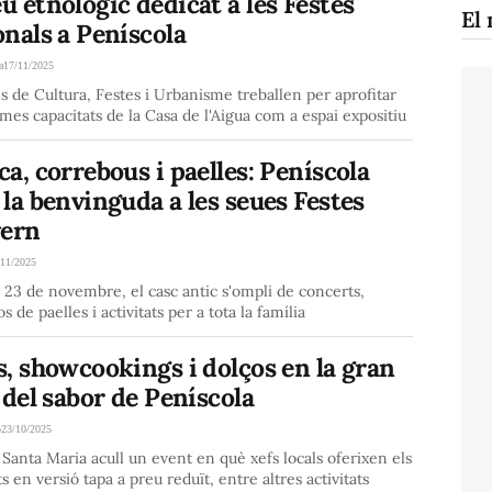
 etnológic dedicat a les Festes
El 
nals a Peníscola
a
17/11/2025
s de Cultura, Festes i Urbanisme treballen per aprofitar
mes capacitats de la Casa de l'Aigua com a espai expositiu
a, correbous i paelles: Peníscola
la benvinguda a les seues Festes
vern
/11/2025
l 23 de novembre, el casc antic s'ompli de concerts,
s de paelles i activitats per a tota la família
, showcookings i dolços en la gran
 del sabor de Peníscola
o
23/10/2025
 Santa Maria acull un event en què xefs locals oferixen els
ts en versió tapa a preu reduït, entre altres activitats