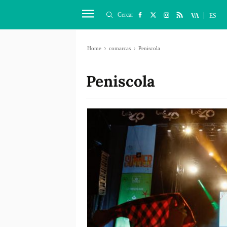
Cercar
VA
ES
Home
comarcas
Peniscola
Peniscola