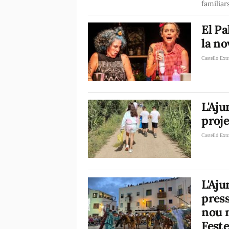
familiar
El Pa
la no
Castelló Extr
L'Aju
proje
Castelló Extr
L'Aju
press
nou m
Feste