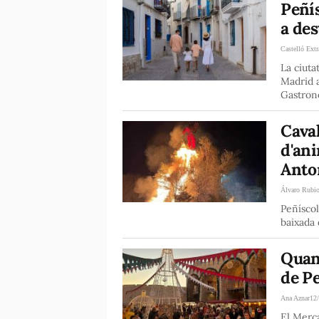
Peñís
a des
Castelló Extr
La ciuta
Madrid a
Gastron
Caval
d'ani
Anto
Álvaro Rubi
Peñíscol
baixada 
Quan
de P
Ana Aznar
12
El Merca