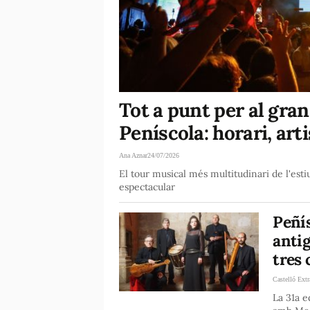
Tot a punt per al gra
Peníscola: horari, arti
Ana Aznar
24/07/2026
El tour musical més multitudinari de l'esti
espectacular
Peñís
antig
tres 
Castelló Extr
La 31a e