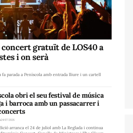
n concert gratuït de LOS40 a
stes i on serà
u fa parada a Peníscola amb entrada lliure i un cartell
cola obri el seu festival de música
a i barroca amb un passacarrer i
concerts
a
24/07/2026
dició arranca el 24 de juliol amb La Reglada i continua