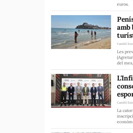
euros.
Penís
amb b
turís
Castelló Extr
Les prev
(Agretur
del mes,
L'Inf
conso
espor
Castelló Extr
La cator
inscripc
econòmic