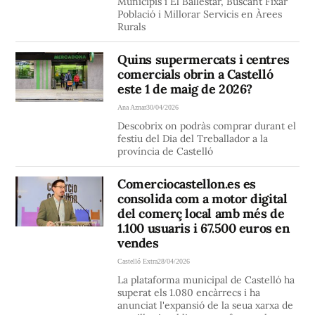
Municipis i El Ballestar, Buscant Fixar
Població i Millorar Servicis en Àrees
Rurals
Quins supermercats i centres
comercials obrin a Castelló
este 1 de maig de 2026?
Ana Aznar
30/04/2026
Descobrix on podràs comprar durant el
festiu del Dia del Treballador a la
província de Castelló
Comerciocastellon.es es
consolida com a motor digital
del comerç local amb més de
1.100 usuaris i 67.500 euros en
vendes
Castelló Extra
28/04/2026
La plataforma municipal de Castelló ha
superat els 1.080 encàrrecs i ha
anunciat l'expansió de la seua xarxa de