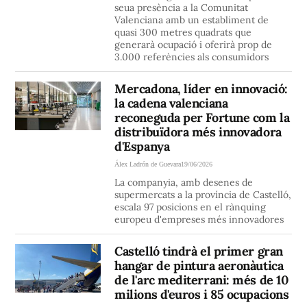
seua presència a la Comunitat
Valenciana amb un establiment de
quasi 300 metres quadrats que
generarà ocupació i oferirà prop de
3.000 referències als consumidors
Mercadona, líder en innovació:
la cadena valenciana
reconeguda per Fortune com la
distribuïdora més innovadora
d'Espanya
Álex Ladrón de Guevara
19/06/2026
La companyia, amb desenes de
supermercats a la província de Castelló,
escala 97 posicions en el rànquing
europeu d'empreses més innovadores
Castelló tindrà el primer gran
hangar de pintura aeronàutica
de l'arc mediterrani: més de 10
milions d'euros i 85 ocupacions