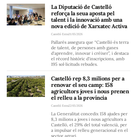
La Diputació de Castelló
reforça la seua aposta pel
talent i la innovació amb una
nova edició de Xarxatec Activa
Castelló Extra
31/05/2026
Pallarés assegura que “Castelló és terra
de talent, de persones amb ganes
d'aprendre, innovar i créixer”, i destaca
el rècord històric d'inscripcions, amb
195 sol·licituds rebudes.
Castelló rep 8,3 milions per a
renovar el seu camp: 158
agricultors joves i nous prenen
el relleu a la província
Castelló Extra
22/05/2026
La Generalitat concedix 158 ajudes per
8,3 milions a joves i nous agricultors a
Castelló, el 29% del total valencià, per
a impulsar el relleu generacional en el
sector agrari.