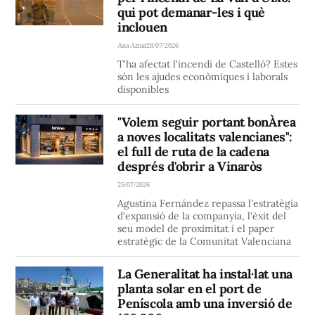
qui pot demanar-les i què
inclouen
Ana Aznar
28/07/2026
T'ha afectat l'incendi de Castelló? Estes
són les ajudes econòmiques i laborals
disponibles
"Volem seguir portant bonÀrea
a noves localitats valencianes":
el full de ruta de la cadena
després d'obrir a Vinaròs
25/07/2026
Agustina Fernández repassa l'estratègia
d'expansió de la companyia, l'èxit del
seu model de proximitat i el paper
estratègic de la Comunitat Valenciana
La Generalitat ha instal·lat una
planta solar en el port de
Peníscola amb una inversió de