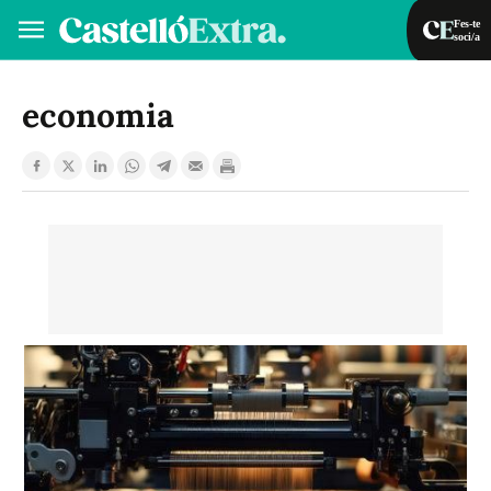
Fes-te
soci/a
Fes-te soci/a
Iniciar sessió
economia
VA
ES