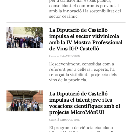
per a transformar espais públics,
consolidant el compromís provincial
amb la innovació i la sostenibilitat del
sector ceràmic.
La Diputació de Castelló
impulsa el sector vitivinícola
amb la IV Mostra Professional
de Vins IGP Castelló
Castelló Extra
19/05/2026
L'esdeveniment, consolidat com a
referent per a cellers i experts, ha
reforçat la visibilitat i projecció dels
vins de la província.
La Diputació de Castelló
impulsa el talent jove i les
vocacions científiques amb el
projecte MicroMónUJI
Castelló Extra
16/05/2026
El programa de ciència ciutadana