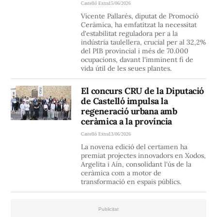
Castelló Extra
15/06/2026
Vicente Pallarés, diputat de Promoció
Ceràmica, ha emfatitzat la necessitat
d'estabilitat reguladora per a la
indústria taulellera, crucial per al 32,2%
del PIB provincial i més de 70.000
ocupacions, davant l'imminent fi de
vida útil de les seues plantes.
El concurs CRU de la Diputació
de Castelló impulsa la
regeneració urbana amb
ceràmica a la província
Castelló Extra
13/06/2026
La novena edició del certamen ha
premiat projectes innovadors en Xodos,
Argelita i Aín, consolidant l'ús de la
ceràmica com a motor de
transformació en espais públics.