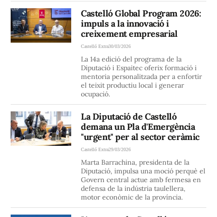
Castelló Global Program 2026:
impuls a la innovació i
creixement empresarial
Castelló Extra
30/03/2026
La 14a edició del programa de la
Diputació i Espaitec oferix formació i
mentoria personalitzada per a enfortir
el teixit productiu local i generar
ocupació.
La Diputació de Castelló
demana un Pla d'Emergència
"urgent" per al sector ceràmic
Castelló Extra
29/03/2026
Marta Barrachina, presidenta de la
Diputació, impulsa una moció perquè el
Govern central actue amb fermesa en
defensa de la indústria taulellera,
motor econòmic de la província.