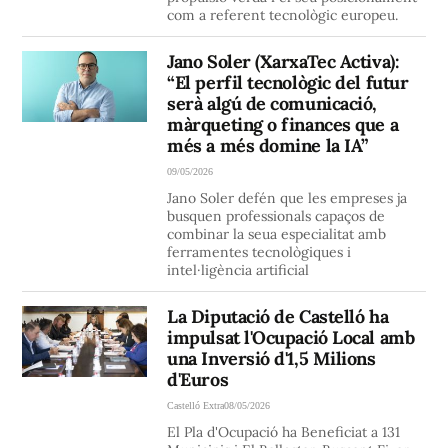
com a referent tecnològic europeu.
Jano Soler (XarxaTec Activa):
“El perfil tecnològic del futur
serà algú de comunicació,
màrqueting o finances que a
més a més domine la IA”
09/05/2026
Jano Soler defén que les empreses ja
busquen professionals capaços de
combinar la seua especialitat amb
ferramentes tecnològiques i
intel·ligència artificial
La Diputació de Castelló ha
impulsat l'Ocupació Local amb
una Inversió d'1,5 Milions
d'Euros
Castelló Extra
08/05/2026
El Pla d'Ocupació ha Beneficiat a 131