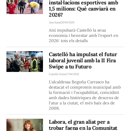
instal·lacions esportives amb
1,5 milions: Què canviarà en
2026?
Ana Aznar
20/04/2026
Així impulsarà Castelló la seua
economia i benestar amb l'esport en
2026: tots els detalls
Castelló ha impulsat el futur
laboral juvenil amb la II Fira
Swipe a tu Futuro
Castelló Extra
17/04/2026
L'alcaldessa Begoña Carrasco ha
destacat el compromís municipal amb
la formació i l'ocupabilitat, coincidint
amb dades històriques de descens de
l'atur a la ciutat, el més baix des de
2008.
Labora, el gran aliat per a
trobar faena en la Comunitat