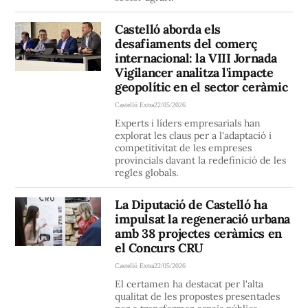
Castelló aborda els
desafiaments del comerç
internacional: la VIII Jornada
Vigilancer analitza l'impacte
geopolític en el sector ceràmic
Castelló Extra
22/05/2026
Experts i líders empresarials han
explorat les claus per a l'adaptació i
competitivitat de les empreses
provincials davant la redefinició de les
regles globals.
La Diputació de Castelló ha
impulsat la regeneració urbana
amb 38 projectes ceràmics en
el Concurs CRU
Castelló Extra
22/05/2026
El certamen ha destacat per l'alta
qualitat de les propostes presentades