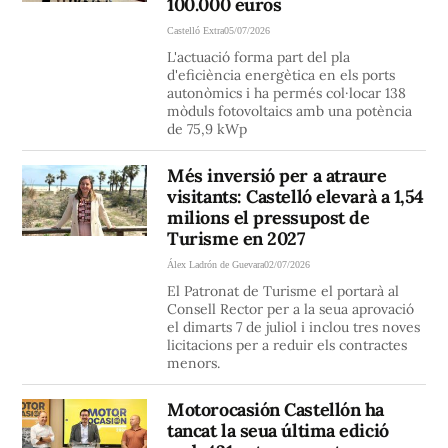
100.000 euros
Castelló Extra
05/07/2026
L'actuació forma part del pla
d'eficiència energètica en els ports
autonòmics i ha permés col·locar 138
mòduls fotovoltaics amb una potència
de 75,9 kWp
Més inversió per a atraure
visitants: Castelló elevarà a 1,54
milions el pressupost de
Turisme en 2027
Álex Ladrón de Guevara
02/07/2026
El Patronat de Turisme el portarà al
Consell Rector per a la seua aprovació
el dimarts 7 de juliol i inclou tres noves
licitacions per a reduir els contractes
menors.
Motorocasión Castellón ha
tancat la seua última edició