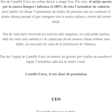
Des de Castelló Extra no volem deixar a ningú fora. Per això,
el mitjà aposta
per la nostra llengua i informa el 100% de tota l’actualitat en valencià
però també vol donar l’oportunitat als milers de persones que no coneixen el
nostre idioma perquè sí que coneguen tota la nostra cultura a través del nostre
mitjà.
Des de cada barri recorrem les notícies més singulars, en cada poble parlem
amb els veïns més autèntics i en cadascuna de les nostres ciutats trobem sens
dubte, un nou punt de vista de la informació de València.
Des de l’equip de Castelló Extra us donem les gràcies per confiar en nosaltres i
seguir l’actualitat cada dia al nostre costat.
Castelló Extra, el teu diari de proximitat
CEO
David Rodríguez Andrés