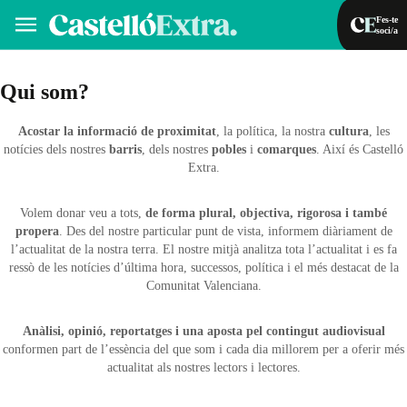
Fes-te
soci/a
Fes-te soci/a
Iniciar sessió
Qui som?
Acostar la informació de proximitat
,
la política
, la nostra
cultura
, les
VA
ES
notícies dels nostres
barris
, dels nostres
pobles
i
comarques
. Així és Castelló
Extra.
Volem donar veu a tots,
de forma plural, objectiva, rigorosa i també
propera
. Des del nostre particular punt de vista, informem diàriament de
l’actualitat de la nostra terra. El nostre mitjà analitza tota l’actualitat i es fa
ressò de les notícies d’última hora, successos, política i el més destacat de la
Comunitat Valenciana.
Anàlisi, opinió, reportatges i una aposta pel contingut audiovisual
conformen part de l’essència del que som i cada dia millorem per a oferir més
actualitat als nostres lectors i lectores.