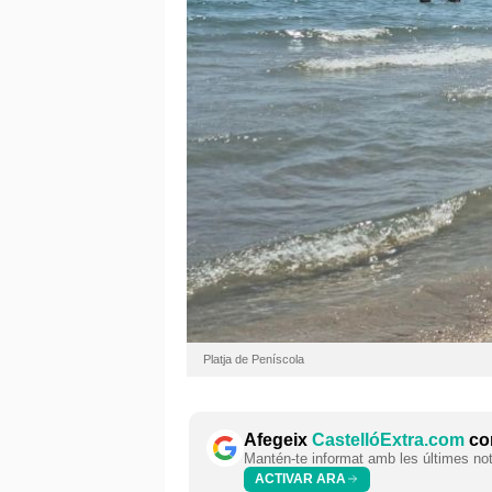
Platja de Peníscola
Afegeix
CastellóExtra.com
com
Mantén-te informat amb les últimes notí
ACTIVAR ARA