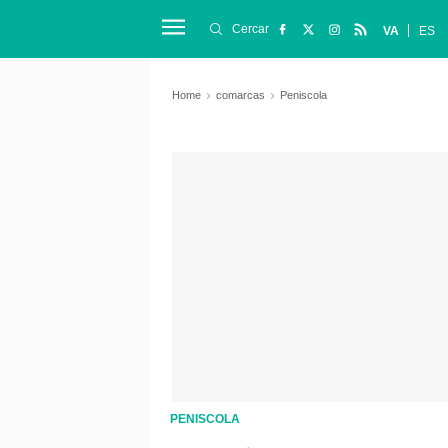
Cercar
VA
ES
Home
comarcas
Peniscola
PENISCOLA