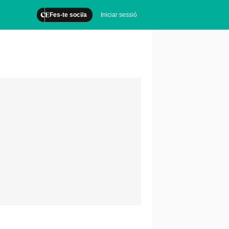
Fes-te soci/a
Iniciar sessió