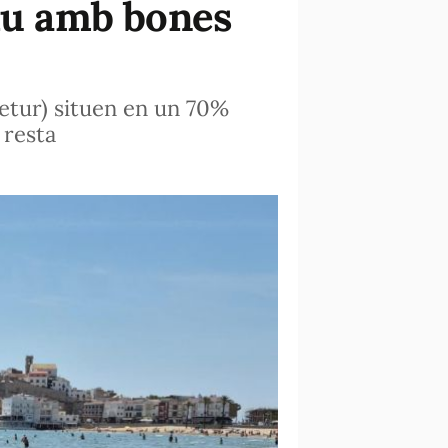
tiu amb bones
retur) situen en un 70%
 resta