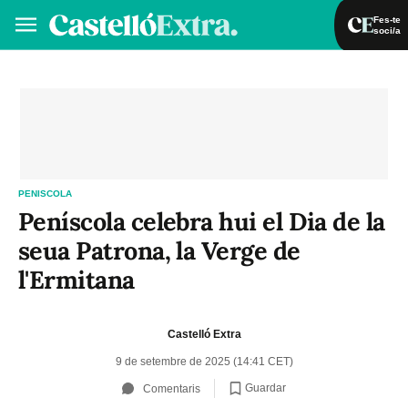
Fes-te
soci/a
Fes-te soci/a
Iniciar sessió
VA
ES
PENISCOLA
Peníscola celebra hui el Dia de la
seua Patrona, la Verge de
l'Ermitana
Castelló Extra
9 de setembre de 2025 (14:41 CET)
Guardar
Comentaris